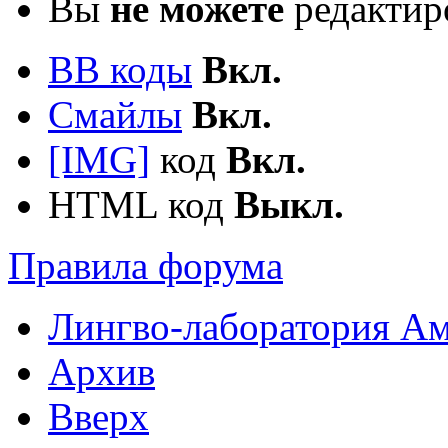
Вы
не можете
редактир
BB коды
Вкл.
Смайлы
Вкл.
[IMG]
код
Вкл.
HTML код
Выкл.
Правила форума
Лингво-лаборатория А
Архив
Вверх