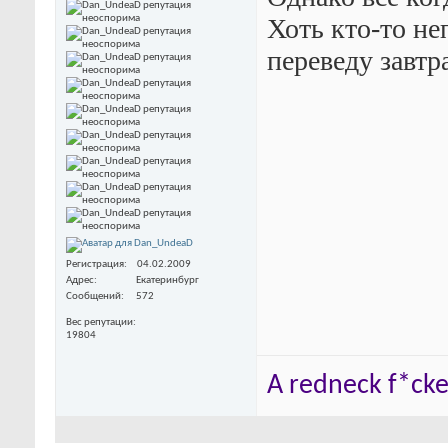
Хоть кто-то не
переведу завтра
Регистрация
04.02.2009
Адрес
Екатеринбург
Сообщений
572
Вес репутации
19804
A redneck f*cker