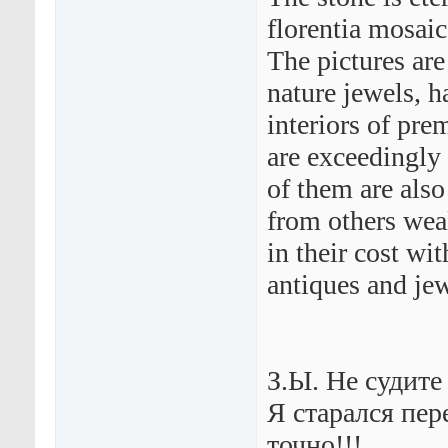
florentia mosaic
The pictures are
nature jewels, 
interiors of pr
are exceedingly 
of them are also
from others weal
in their cost wit
antiques and jew
З.Ы. Не судите
Я старался пе
точно!!!