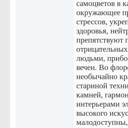
самоцветов в к
окружающее пр
стрессов, укр
здоровья, нейт
препятствуют 
отрицательных
людьми, прибо
вечен. Во флор
необычайно кр
стариной техн
камней, гармо
интерьерами э
высокого искус
малодоступны,