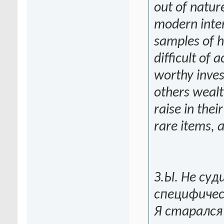
out of natur
modern inte
samples of h
difficult of 
worthy inves
others wealt
raise in thei
rare items, 
З.Ы. Не су
специфиче
Я старался