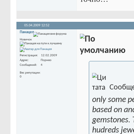
05.04.2009
12:52
Панацея
Новичок
Регистрация
12.02.2009
Адрес
Порнео
Сообщений
4
Вес репутации
0
Сообще
only some p
based on anc
gemstones. T
hudreds jewe