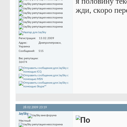
я половину тек
жди, скоро пер
Регистрация
13.02.2009
Адрес
Днепропетровск,
Украина
Сообщений
515
Вес репутации
36474
28.02.2009
23:19
JaySky
Местный