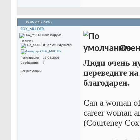
15.06.2009
23:43
FOX_MULDER
Новичок
Очен
Регистрация
15.06.2009
Люди очень н
Сообщений
4
переведите на
Вес репутации
0
благодарен.
Can a woman of 
career woman an
(Courteney Cox) 