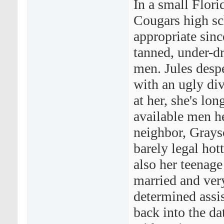
In a small Flori
Cougars high sch
appropriate since
tanned, under-d
men. Jules despe
with an ugly div
at her, she's lon
available men he
neighbor, Grayso
barely legal hot
also her teenage
married and very
determined assis
back into the dat