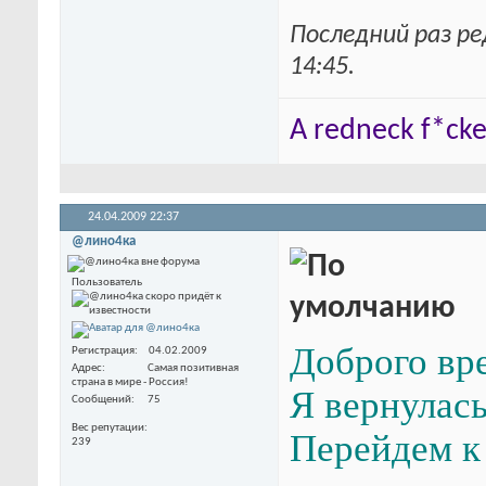
Последний раз ре
14:45
.
A redneck f*cker
24.04.2009
22:37
@лино4ка
Пользователь
Доброго вр
Регистрация
04.02.2009
Адрес
Самая позитивная
страна в мире - Россия!
Я вернулась
Сообщений
75
Вес репутации
Перейдем к 
239