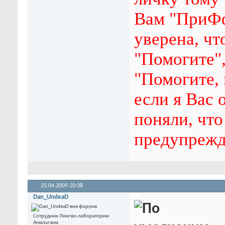
Вам "ПриФф
уверена, чт
"Помогите"
"Помогите, 
если я Вас 
поняли, что 
предупрежд
25.04.2009
20:38
Dan_UndeaD
Сотрудник Лингво-лаборатории
Амальгама