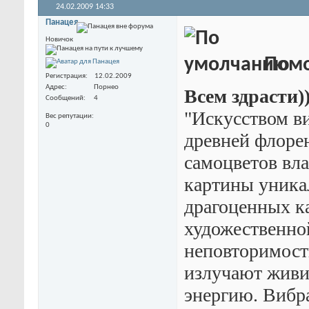
24.02.2009
14:33
Панацея
Новичок
Помо
Регистрация
12.02.2009
Адрес
Порнео
Всем здрасти)
Сообщений
4
"Искусством в
Вес репутации
0
древней флоре
самоцветов вла
картины уника
драгоценных к
художественно
неповторимост
излучают жив
энергию. Вибр