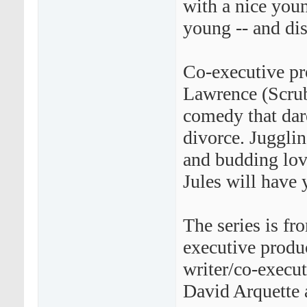
with a nice you
young -- and dis
Co-executive pr
Lawrence (Scrub
comedy that dare
divorce. Jugglin
and budding love
Jules will have
The series is f
executive produc
writer/co-execu
David Arquette 