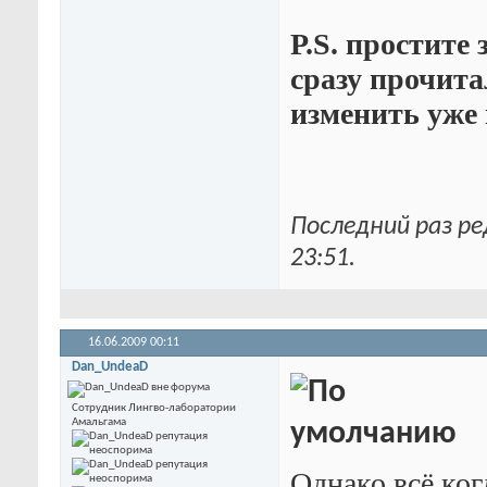
P.S. простите 
сразу прочита
изменить уже 
Последний раз р
23:51
.
16.06.2009
00:11
Dan_UndeaD
Сотрудник Лингво-лаборатории
Амальгама
Однако всё ког