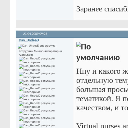
Заранее спасиб
23.04.2009
09:25
Dan_UndeaD
Сотрудник Лингво-лаборатории
Амальгама
Нну и какого ж
отдельную тем
большая просьб
тематикой. Я п
качеством, и т
Virtual purses a