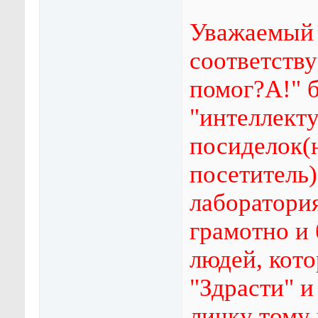
Уважаемый 
соответств
помог?А!" 
"интеллект
посиделок(
посетитель)
лаборатория
грамотно и 
людей, кото
"Здрасти" 
личку тому 