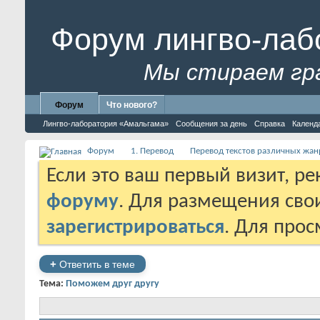
Форум лингво-лаб
Мы стираем гр
Форум
Что нового?
Лингво-лаборатория «Амальгама»
Сообщения за день
Справка
Календ
Форум
1. Перевод
Перевод текстов различных жан
Если это ваш первый визит, р
форуму
. Для размещения св
зарегистрироваться
. Для про
+
Ответить в теме
Тема:
Поможем друг другу