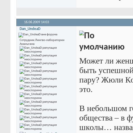
16.06.2009
14:03
Dan_UndeaD
Сотрудник Лингво-лаборатории
Амальгама
Может ли женщ
быть успешной 
пару? Жюли Ко
это.
В небольшом г
общества – в 
школы… назван