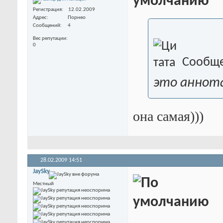
Регистрация
12.02.2009
Адрес
Порнео
Сообщений
4
Вес репутации
0
Сообще
это аннота
она самая)))
28.02.2009
14:51
JaySky
Местный