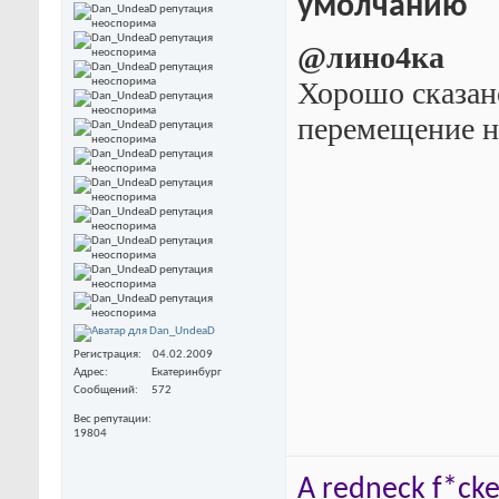
@лино4ка
Хорошо сказан
перемещение н
Регистрация
04.02.2009
Адрес
Екатеринбург
Сообщений
572
Вес репутации
19804
A redneck f*cker