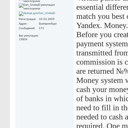
essential diffe
match you best o
Регистрация
04.02.2009
Yandex. Money.
Адрес
Екатеринбург
Сообщений
572
Before you creat
Вес репутации
19804
payment system
transmitted fro
commission is c
are returned №%
Money system wo
cash your money
of banks in whi
need to fill in 
needed to cash 
required. One m