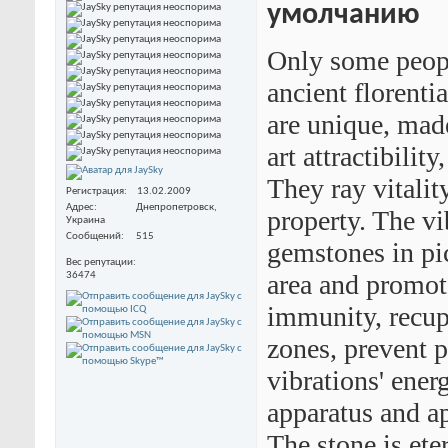
Only some peopl
ancient florenti
are unique, made
art attractibility
They ray vitalit
Регистрация
13.02.2009
Адрес
Днепропетровск,
property. The vi
Украина
Сообщений
515
gemstones in pi
Вес репутации
area and promote
36474
immunity, recup
zones, prevent p
vibrations' ener
apparatus and a
The stone is eter