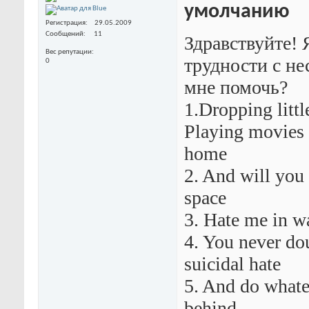
Регистрация
29.05.2009
Сообщений
11
Здравствуйте! 
Вес репутации
трудности с н
0
мне помочь?
1.Dropping littl
Playing movies 
home
2. And will you 
space
3. Hate me in w
4. You never do
suicidal hate
5. And do whatev
behind