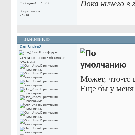
Пока ничего в 
Сообщений
1,067
Вес репутации
26010
23.09.2009
18:03
Dan_UndeaD
Сотрудник Лингво-лаборатории
Амальгама
Может, что-то 
Еще бы у меня 