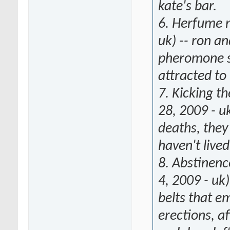
kate's bar.
6. Herfume 
uk) -- ron a
pheromone s
attracted to
7. Kicking t
28, 2009 - u
deaths, they
haven't lived 
8. Abstinen
4, 2009 - uk)
belts that e
erections, af