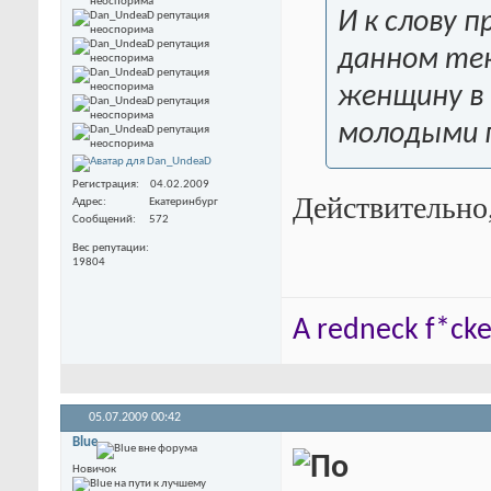
И к слову 
данном тек
женщину в 
молодыми 
Регистрация
04.02.2009
Действительно,
Адрес
Екатеринбург
Сообщений
572
Вес репутации
19804
A redneck f*cker
05.07.2009
00:42
Blue
Новичок