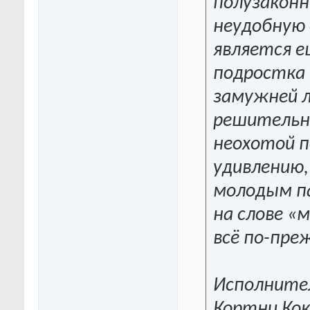
полузаконн
неудобную 
является е
подростка 
замужней л
решительн
неохотой п
удивлению,
молодым па
на слове «
всё по-преж
Исполните
Кортни Кок