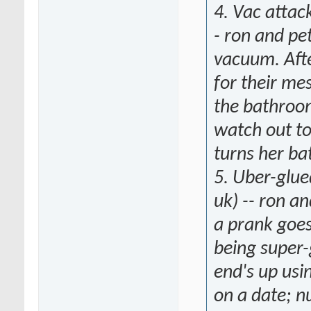
4. Vac attac
- ron and pe
vacuum. Afte
for their mess
the bathroom
watch out to
turns her ba
5. Uber-glu
uk) -- ron a
a prank goes
being super-
end's up usi
on a date; n