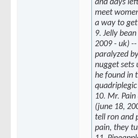
and days lef
meet women o
a way to get 
9. Jelly bea
2009 - uk) --
paralyzed by
nugget sets 
he found in 
quadriplegic
10. Mr. Pai
(june 18, 200
tell ron and 
pain, they tu