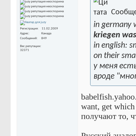
Сообще
in germany 
Регистрация
11.02.2009
kriegen was
Адрес
Канада
Сообщений
849
in english: s
Вес репутации
32371
on their sma
у меня ест
вроде "мно
babelfish.yahoo
want, get which
получают то, ч
Русский аналог