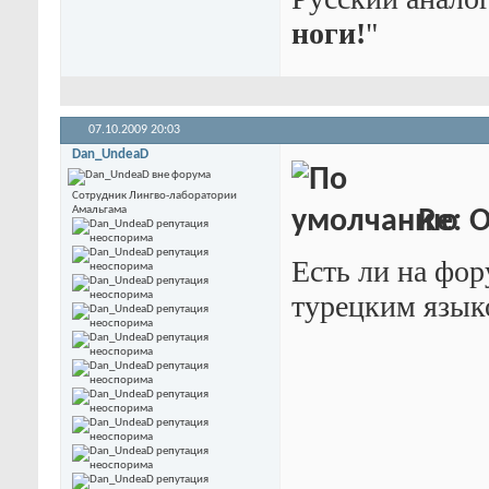
ноги!
"
07.10.2009
20:03
Dan_UndeaD
Сотрудник Лингво-лаборатории
Амальгама
Re: 
Есть ли на фо
турецким язык