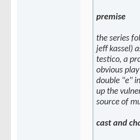
premise
the series f
jeff kassel)
testico, a pr
obvious play
double "e" i
up the vulner
source of mu
cast and ch