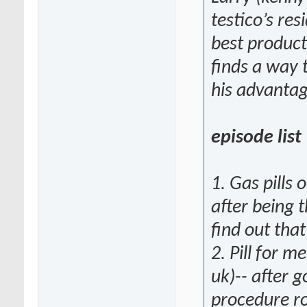
testico’s re
best products
finds a way t
his advantag
episode list
1. Gas pills 
after being t
find out that
2. Pill for m
uk)-- after 
procedure r