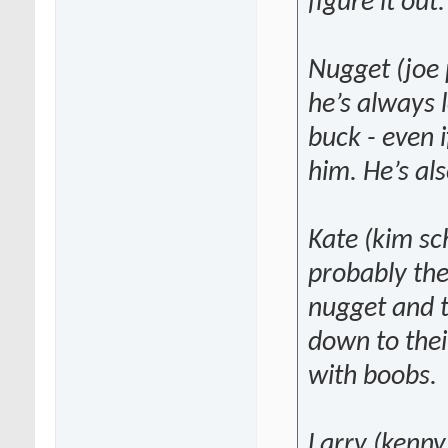
figure it out.
Nugget (joe 
he’s always 
buck - even i
him. He’s als
Kate (kim sc
probably the
nugget and 
down to their
with boobs.
Larry (kenny