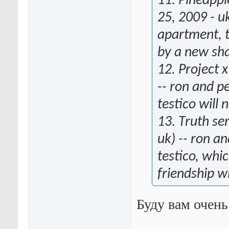
11. Pineapp
25, 2009 - u
apartment, to
by a new sh
12. Project 
-- ron and p
testico will 
13. Truth se
uk) -- ron a
testico, whi
friendship w
Буду вам очень