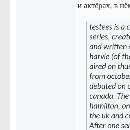
и актёрах, в н
testees is a
series, crea
and written
harvie (of t
aired on thu
from octobe
debuted on 
canada. The 
hamilton, on
the uk and c
After one se