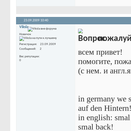
23.09.2009
10:40
Viksla
Новичок
пожалуйс
Регистрация
23.09.2009
Сообщений
2
всем привет!
Вес репутации
помогите, пожа
0
(с нем. и англ.
in germany we s
auf den Hintern
in english: smal
smal back!