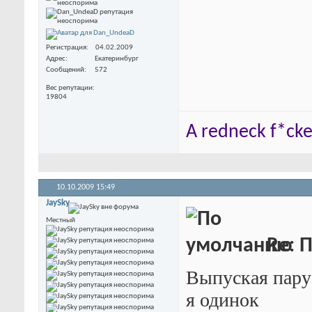
Регистрация
04.02.2009
Адрес
Екатеринбург
Сообщений
572
Вес репутации
19804
A redneck f*cker
10.10.2009
15:49
JaySky
Местный
Re: 
Выпуская пару 
я одинок