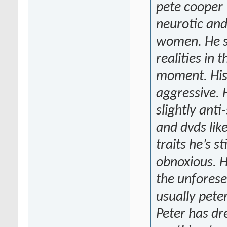
pete cooper 
neurotic an
women. He s
realities in t
moment. His 
aggressive. 
slightly anti
and dvds like
traits he’s st
obnoxious. H
the unforesee
usually peter
Peter has dr