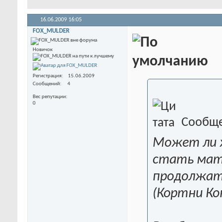
16.06.2009
16:05
FOX_MULDER
Новичок
Регистрация
15.06.2009
Сообщений
4
Вес репутации
0
Сообще
Может ли 
стать мате
продолжать
(Кортни Ко