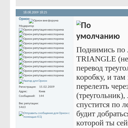
18.08.2009
18:25
Орион
Модератор
Поднимись по 
TRIANGLE (не 
перевод треуго
коробку, и там
перелезть чер
Регистрация
15.02.2009
Адрес
Киев
(треугольник),
Сообщений
144
спустится по л
Вес репутации
5463
будит добратьс
которой ты сей