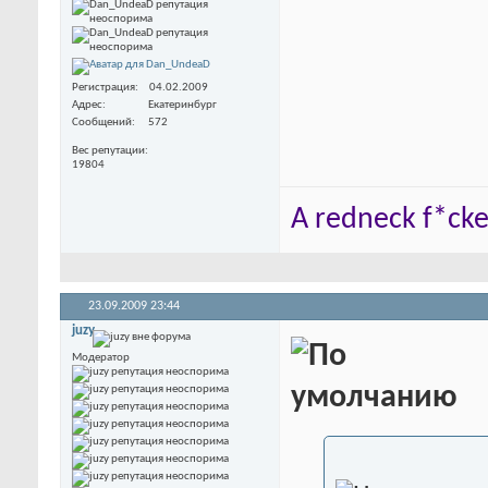
Регистрация
04.02.2009
Адрес
Екатеринбург
Сообщений
572
Вес репутации
19804
A redneck f*cker
23.09.2009
23:44
juzy
Модератор