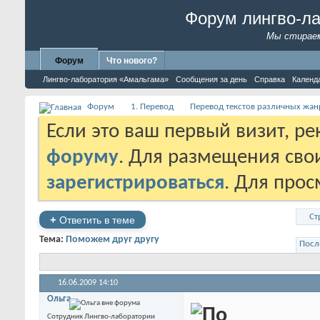
Форум лингво-л
Мы стираем
Форум
Что нового?
Лингво-лаборатория «Амальгама»
Сообщения за день
Справка
Календ
Форум
1. Перевод
Перевод текстов различных жан
Если это ваш первый визит, р
форуму
. Для размещения св
зарегистрироваться
. Для про
Ст
+
Ответить в теме
Тема:
Поможем друг другу
Посл
16.06.2009
14:10
Ольга
Сотрудник Лингво-лаборатории