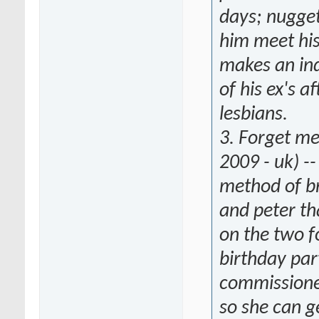
days; nugget 
him meet his
makes an ind
of his ex's a
lesbians.
3. Forget me
2009 - uk) -
method of b
and peter th
on the two f
birthday part
commissioner
so she can ge