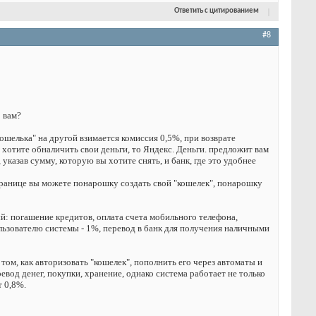
Ответить с цитированием
#8
 вам?
кошелька" на другой взимается комиссия 0,5%, при возврате
 хотите обналичить свои деньги, то Яндекс. Деньги. предложит вам
казав сумму, которую вы хотите снять, и банк, где это удобнее
странице вы можете понарошку создать свой "кошелек", понарошку
й: погашение кредитов, оплата счета мобильного телефона,
ользователю системы - 1%, перевод в банк для получения наличными
м, как авторизовать "кошелек", пополнить его через автоматы и
од денег, покупки, хранение, однако система работает не только
т 0,8%.