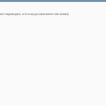
текст переводить
я то и на русском ничег оне понял)