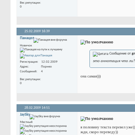
Вес репутации
0
25.02.2009
16:39
Панацея
Новичок
Сообщение от
g
это аннотация что ли?
Регистрация
12.02.2009
Адрес
Порнео
Сообщений
4
она самая)))
Вес репутации
0
28.02.2009
14:51
JaySky
Местный
я половину текста перевел уже))
жди, скоро переведу))