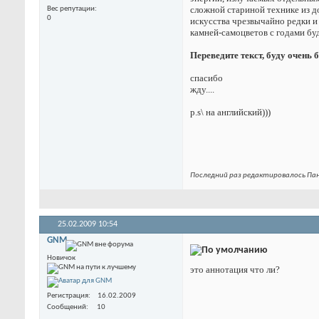
сложной стариной технике из 
Вес репутации
0
искусства чрезвычайно редки и
камней-самоцветов с годами бу
Переведите текст, буду очень 
спасибо
жду....
p.s\ на английский)))
Последний раз редактировалось Пан
25.02.2009
10:54
GNM
Новичок
это аннотация что ли?
Регистрация
16.02.2009
Сообщений
10