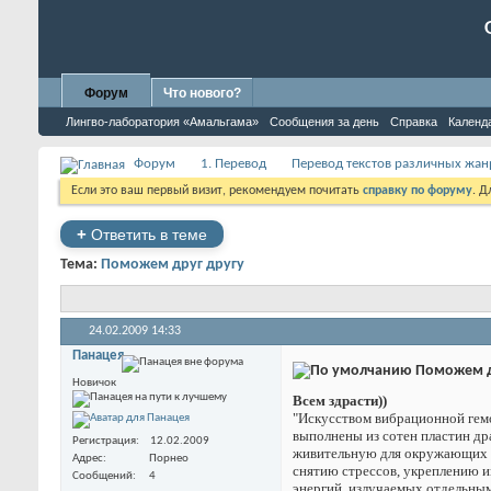
Форум
Что нового?
Лингво-лаборатория «Амальгама»
Сообщения за день
Справка
Календ
Форум
1. Перевод
Перевод текстов различных жан
Если это ваш первый визит, рекомендуем почитать
справку по форуму
. 
+
Ответить в теме
Тема:
Поможем друг другу
24.02.2009
14:33
Панацея
Поможем д
Новичок
Всем здрасти))
"Искусством вибрационной гемо
выполнены из сотен пластин др
Регистрация
12.02.2009
живительную для окружающих л
Адрес
Порнео
снятию стрессов, укреплению 
Сообщений
4
энергий, излучаемых отдельным