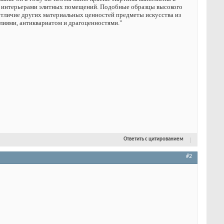
 интерьерами элитных помещений. Подобные образцы высокого
 отличие других материальных ценностей предметы искусства из
лиями, антиквариатом и драгоценностями."
Ответить с цитированием
#2