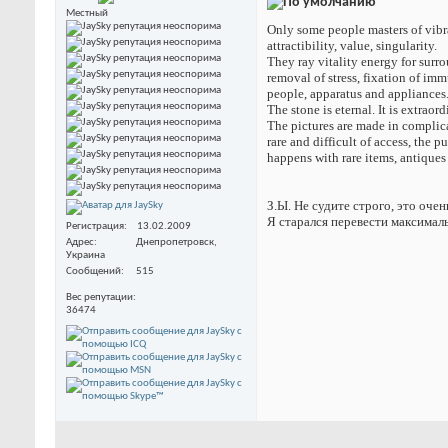
Местный
Only some people masters of vibra
attractibility, value, singularity.
They ray vitality energy for surr
removal of stress, fixation of im
people, apparatus and appliances
The stone is eternal. It is extraor
The pictures are made in complic
rare and difficult of access, the p
happens with rare items, antiques
З.Ы. Не судите строго, это оче
Я старался перевести максималь
Регистрация
13.02.2009
Адрес
Днепропетровск,
Украина
Сообщений
515
Вес репутации
36474