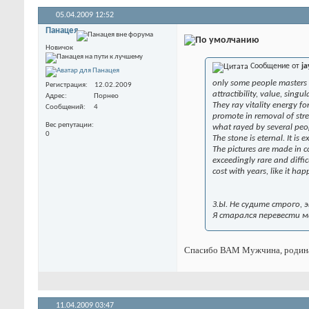
05.04.2009
12:52
Панацея
Новичок
Сообщение от
ja
only some people masters o
Регистрация
12.02.2009
attractibility, value, singula
Адрес
Порнео
They ray vitality energy fo
Сообщений
4
promote in removal of stre
Вес репутации
what rayed by several peo
0
The stone is eternal. It is 
The pictures are made in c
exceedingly rare and diffic
cost with years, like it ha
З.Ы. Не судите строго,
Я старался перевести м
Спасибо ВАМ Мужчина, родина
11.04.2009
03:47