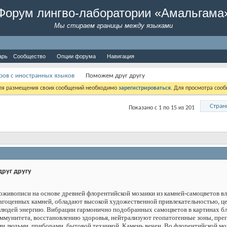
Форум лингво-лаборатории «Амальгама
Мы стираем границы между языками
арь
Сообщество
Опции форума
Навигация
ров с иностранных языков
Поможем друг другу
Для размещения своих сообщений необходимо
зарегистрироваться
. Для просмотра соо
Стран
Показано с 1 по 15 из 201
руг другу
живописи на основе древней флорентийской мозаики из камней-самоцветов вл
агоценных камней, обладают высокой художественной привлекательностью, ц
юдей энергию. Вибрации гармонично подобранных самоцветов в картинах бл
иммунитета, восстановлению здоровья, нейтрализуют геопатогенные зоны, п
и людьми, приборами, бытовой техникой. Камень вечен. Во флорентийской мо