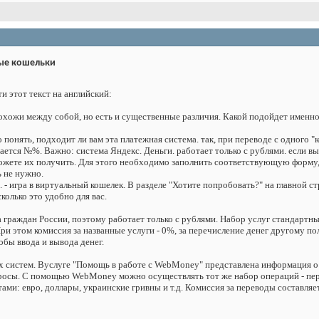
ые кошельки
и этот текст на английский:
хожи между собой, но есть и существенные различия. Какой подойдет именно
 понять, подходит ли вам эта платежная система. так, при переводе с одного "
ется №%. Важно: система Яндекс. Деньги. работает только с рублями. если вы
ожете их получить. Для этого необходимо заполнить соответствующую форму, у
ь не нужно.
 - игра в виртуальный кошелек. В разделе "Хотите попробовать?" на главной 
колько это удобно для вас.
а граждан России, поэтому работает только с рублями. Набор услуг стандартны
ри этом комиссия за названные услуги - 0%, за перечисление денег другому п
собы ввода и вывода денег.
 систем. Вуслуге "Помощь в работе с WebMoney" представлена информация о то
росы. С помощью WebMoney можно осуществлять тот же набор операций - перев
тами: евро, доллары, украинские гривны и т.д. Комиссия за переводы составляе