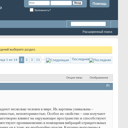
Помощь
»
Запомнить?
Расширенный поиск
бщений выберите раздел.
...
Последняя
ица 1 из 14
1
2
3
11
Опции темы
Отображение
#1
адеют несколько человек в мире. Их картины уникальны –
енностью, неповторимостью. Особое их свойство – они излучают
аготворно влияют на окружающее пространство и способствуют
репятствуют проникновению в помещения вибраций отрицательных
заике он к тому же необычайно красив. Картины выполнены в