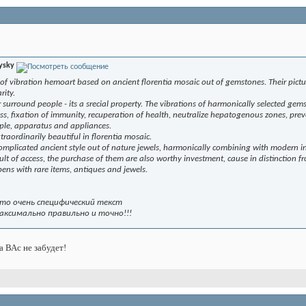
ysky
f vibration hemoart based on ancient florentia mosaic out of gemstones. Their pictur
rity.
r surround people - its a srecial property. The vibrations of harmonically selected ge
ss, fixation of immunity, recuperation of health, neutralize hepatogenous zones, prev
ple, apparatus and appliances.
extraordinarily beautiful in florentia mosaic.
omplicated ancient style out of nature jewels, harmonically combining with modern in
ult of access, the purchase of them are also worthy investment, cause in distinction fr
ppens with rare items, antiques and jewels.
 это очень специфический текст
аксимально правильно и точно!!!
 ВАс не забудет!