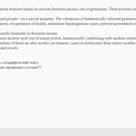
tion hemoart based on ancient florentia mosaic out of gemstones. Their pictures are
ound people - its a srecial property. The vibrations of harmonically selected gemsto
munity, recuperation of health, neutralize hepatogenous zones, prevent penetration i
.
dinarily beautiful in florentia mosaic.
ated ancient style out of nature jewels, harmonically combining with modern interi
urchase of them are also worthy investment, cause in distinction from others wealths th
 and jewels.
нь специфический текст
но правильно и точно!!!