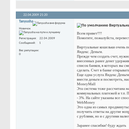
22.04.2009
21:20
Tanyusha
Виртуальн
Новичок
Всем привет!!!!
Помогите, пожалуйста, перевест
Регистрация
22.04.2009
Сообщений
1
Виртуальные кошельки очень по
Вес репутации
Яндекс. Деньги.
0
Прежде чем создать счет, нужно
внесенных ранее денег удержива
список банков, в которых вы см
сделать. Счет в банке открыват
Еще одна услуга Яндекс.Деньги.
внести деньги и посмотреть, нас
MoneyMall
Эта система тоже рассчитана н
коммунальных платежей и т.п. П
- 3%. На сайте указаны все спо
WebMoney
Это одна из самых продвинутых
получить ответы на другие воп
с рублями, но и с другими валю
Заранее спасибки! буду ждать