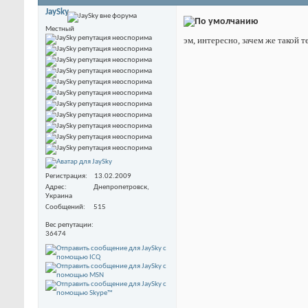
JaySky
Местный
эм, интересно, зачем же такой 
Регистрация
13.02.2009
Адрес
Днепропетровск,
Украина
Сообщений
515
Вес репутации
36474