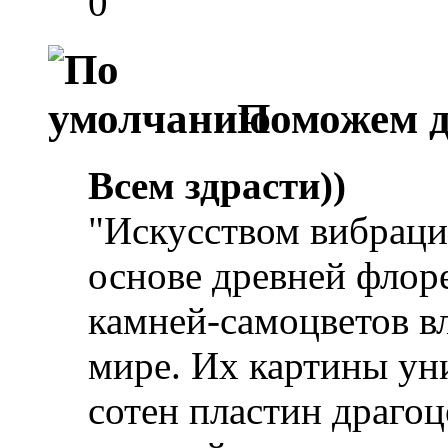
0
Поможем д
Всем здрасти))
"Искусством вибрац
основе древней флор
камней-самоцветов вл
мире. Их картины ун
сотен пластин драго