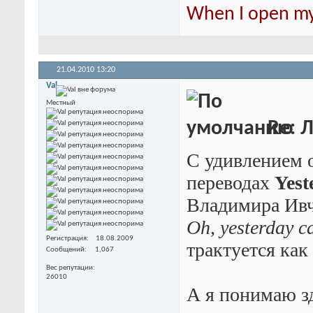
When I open my 
21.04.2010
13:20
Val
Местный
Re: 
С удивлением о
переводах
Yest
Владимира Ивч
Oh, yesterday c
Регистрация
18.08.2009
трактуется как
Сообщений
1,067
Вес репутации
26010
А я понимаю з