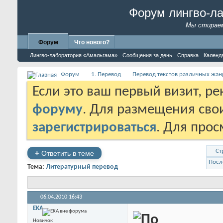
Форум лингво-л
Мы стираем
Форум
Что нового?
Лингво-лаборатория «Амальгама»
Сообщения за день
Справка
Календ
Форум
1. Перевод
Перевод текстов различных жан
Если это ваш первый визит, р
форуму
. Для размещения св
зарегистрироваться
. Для про
Ст
+
Ответить в теме
Посл
Тема:
Литературный перевод
06.04.2010
16:43
EKA
Новичок