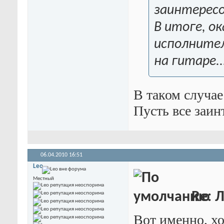
заинтересо
В итоге, о
исполнител
на гитаре..
В таком случае
Пусть все заин
06.04.2010
16:51
Leo
Местный
Re: 
Вот именно, хо