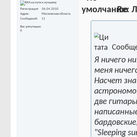
Re: 
Регистрация
06.04.2010
Адрес
Московская область
Сообщений
11
Вес репутации
0
Сообще
Я ничего н
меня ничег
Насчет зна
астрономов
две гитары)
написанные
бардовские,
"Sleeping s