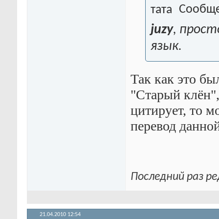
Сообще
juzy
, прост
язык.
Так как это бы
"Старый клён",
цитирует, то м
перевод данной
Последний раз ре
21.04.2010
12:54