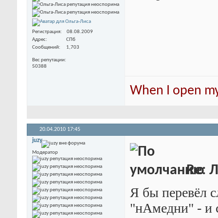
Регистрация
08.08.2009
Адрес
СПб
Сообщений
1,703
Вес репутации
50388
When I open my 
20.04.2010
17:45
juzy
Модератор
Re: 
Я бы перевёл с
"нАмедни" - и 