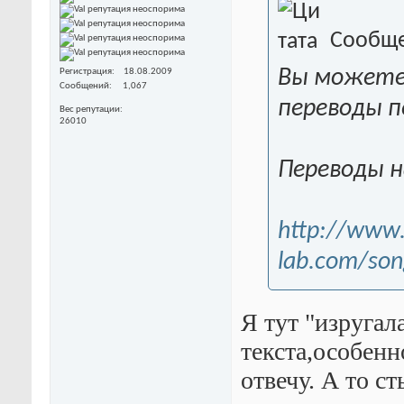
Сообще
Вы можете 
Регистрация
18.08.2009
Сообщений
1,067
переводы п
Вес репутации
26010
Переводы на
http://www
lab.com/son
Я тут "изругал
текста,особенн
отвечу. А то ст