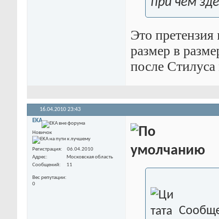
при чём зд
Это претензия
размер в разме
после Стилуса
16.04.2010
23:43
EKA
Новичок
Регистрация
06.04.2010
Адрес
Московская область
Сообщений
11
Вес репутации
0
Сообще