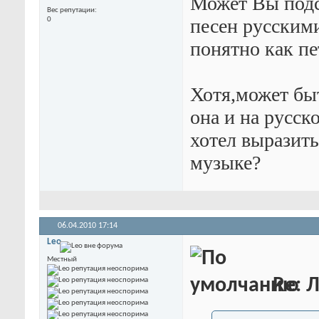
Может Вы подс
Вес репутации
песен русскими
0
понятно как п
Хотя,может бы
она и на русск
хотел выразить
музыке?
06.04.2010
17:14
Leo
Местный
Re: 