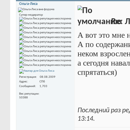
Ольга-Лиса
Супер-модератор
Re: 
А вот это мне 
А по содержани
неком взрослен
а сегодня навал
спрятаться)
Регистрация
08.08.2009
Адрес
СПб
Сообщений
1,703
Вес репутации
50388
Последний раз ре
13:14
.