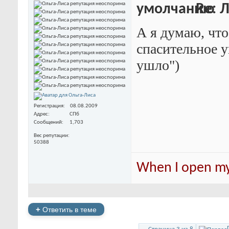
Re: 
А я думаю, что 
спасительное у
ушло")
Регистрация
08.08.2009
Адрес
СПб
Сообщений
1,703
Вес репутации
50388
When I open my 
+
Ответить в теме