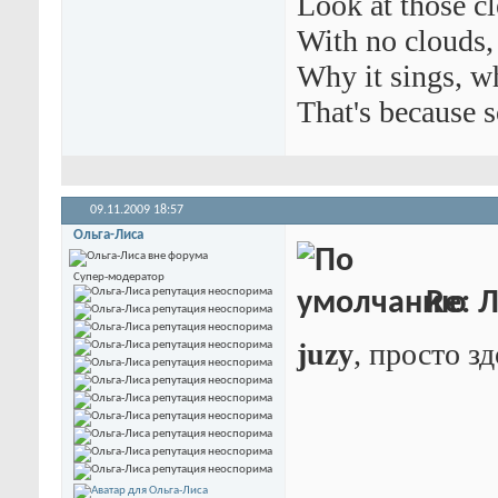
Look at those cl
With no clouds, 
Why it sings, wh
That's because 
09.11.2009
18:57
Ольга-Лиса
Супер-модератор
Re: 
juzy
, просто з