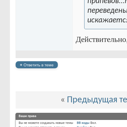
припевов..
переведены
искажается
Действительно
+
Ответить в теме
«
Предыдущая т
Ваши права
Вы
не можете
создавать новые темы
BB коды
Вкл.