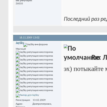
Вес репутации
26010
Последний раз ре
16.11.2009
13:02
JaySky
Местный
Re: 
эх) потыкайте 
Регистрация
13.02.2009
Адрес
Днепропетровск,