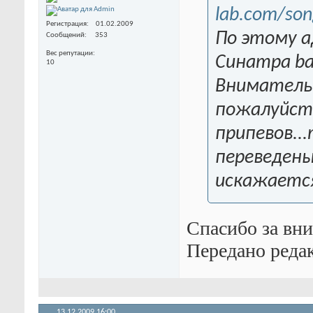
lab.com/son
Регистрация
01.02.2009
По этому а
Сообщений
353
Вес репутации
Синатра ba
10
Вниматель
пожалуйста
припевов..
переведены
искажается
Спасибо за вн
Передано редак
13.12.2009
16:00