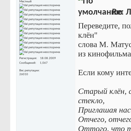
Местный
Re: 
Переведите, п
клён"
слова М. Мату
из кинофильма
Регистрация
18.08.2009
Сообщений
1,067
Если кому инт
Вес репутации
26010
Старый клён, 
стекло,
Приглашая нас 
Отчего, отчего
Оттого, что т