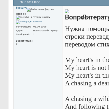
08.10.2009
18:53
Svetulya
Новичок
Литерат
Нужна помощь 
Регистрация
08.10.2009
Адрес
Иркутская обл. Куйтун
строки перевед
Сообщений
1
Вес репутации
переводом сти
0
My heart's in t
My heart is not 
My heart's in t
A chasing a dea
A chasing a wil
And following t