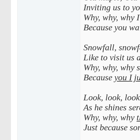
Inviting us to y
Why, why, why I 
Because you wal
Snowfall, snowf
Like to visit us
Why, why, why 
Because
you I j
Look, look, look 
As he shines se
Why, why, why
Just because so