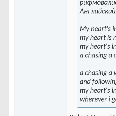
рифмовалис
Английский
My heart's i
my heart is 
my heart's i
a chasing a 
a chasing a 
and followin
my heart's i
wherever i g