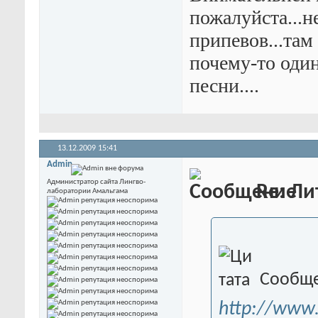
пожалуйста...н
припевов...там
почему-то один
песни....
13.12.2009
15:41
Admin
Администратор сайта Лингво-
Re: Ли
лаборатории Амальгама
Сообще
http://www