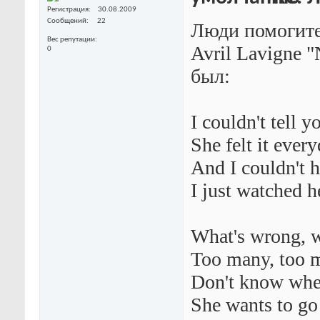
Регистрация
30.08.2009
Сообщений
22
Люди помогите
Вес репутации
Avril Lavigne 
0
был:
I couldn't tell y
She felt it every
And I couldn't h
I just watched 
What's wrong, 
Too many, too 
Don't know wher
She wants to go