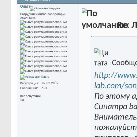
Ольга
Сотрудник Лингво-лаборатории
Амальгама
Re: 
Сообще
http://www
Регистрация
02.02.2009
lab.com/son
Сообщений
654
По этому а
Вес репутации
10
Синатра ba
Вниматель
пожалуйста