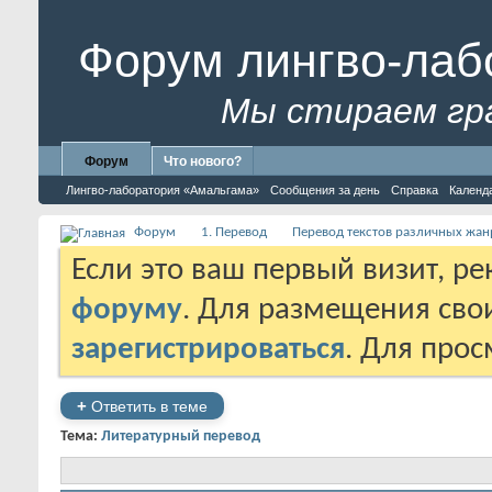
Форум лингво-лаб
Мы стираем гр
Форум
Что нового?
Лингво-лаборатория «Амальгама»
Сообщения за день
Справка
Календ
Форум
1. Перевод
Перевод текстов различных жан
Если это ваш первый визит, р
форуму
. Для размещения св
зарегистрироваться
. Для про
+
Ответить в теме
Тема:
Литературный перевод