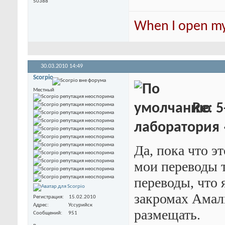
50388
When I open my 
30.03.2010
14:49
Scorpio
Местный
Re: 5
лаборатория
Да, пока что э
мои переводы 
переводы, что 
закромах Амаль
Регистрация
15.02.2010
Адрес
Уссурийск
размещать.
Сообщений
951