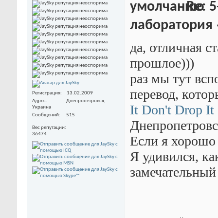
Re: 5
лаборатория
да, отличная с
прошлое)))
раз мы тут всп
перевод, кото
Регистрация
13.02.2009
Адрес
Днепропетровск,
It Don't Drop It
Украина
Сообщений
515
Днепропетров
Вес репутации
36474
Если я хорошо
Я удивился, ка
замечательный