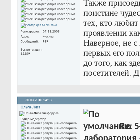
Также присоед
поистине чудес
тех, кто любит
проявлении как
Регистрация
07.11.2009
Адрес
Москва
Наверное, не с 
Сообщений
989
первых его пол
Вес репутации
52259
до того, как з
посетителей. Д
30.03.2010
14:13
Ольга-Лиса
Супер-модератор
Re: 5
лаборатория