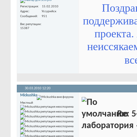
Поздрав
Регистрация
15.02.2010
Адрес
Уссурийск
поддерживае
Сообщений
951
Вес репутации
15387
проекта.
неиссякае
вс
30.03.2010
12:20
Mickushka
Местный
Re: 5
лаборатория