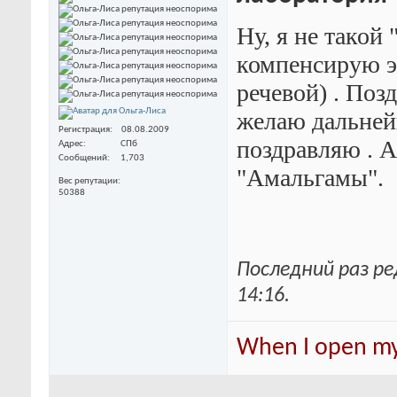
Ну, я не такой 
компенсирую эт
речевой)
. Поз
желаю дальней
Регистрация
08.08.2009
поздравляю
. 
Адрес
СПб
Сообщений
1,703
"Амальгамы".
Вес репутации
50388
Последний раз ре
14:16
.
When I open my 