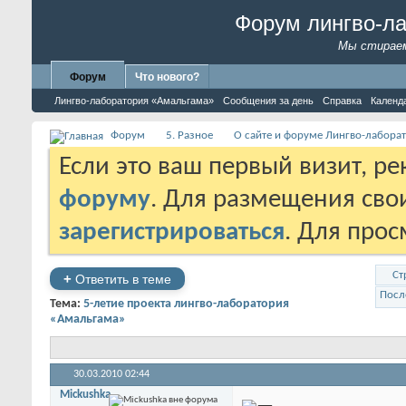
Форум лингво-л
Мы стираем
Форум
Что нового?
Лингво-лаборатория «Амальгама»
Сообщения за день
Справка
Календ
Форум
5. Разное
О сайте и форуме Лингво-лабора
Если это ваш первый визит, р
форуму
. Для размещения св
зарегистрироваться
. Для про
Ст
+
Ответить в теме
Посл
Тема:
5-летие проекта лингво-лаборатория
«Амальгама»
30.03.2010
02:44
Mickushka