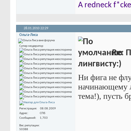
A redneck f*cker
28.01.2010
22:29
Ольга-Лиса
Супер-модератор
Re: 
лингвисту:)
Ни фига не фл
начинающему л
тема!), пусть 
Регистрация
08.08.2009
Адрес
СПб
Сообщений
1,703
Вес репутации
50388