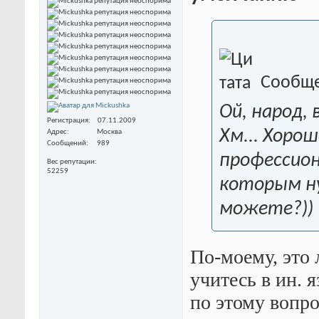
Сообще
Ой, народ, 
Регистрация
07.11.2009
Хм... Хоро
Адрес
Москва
Сообщений
989
профессион
Вес репутации
52259
которым ну
можете?))
По-моему, это 
учитесь в ин. 
по этому вопр