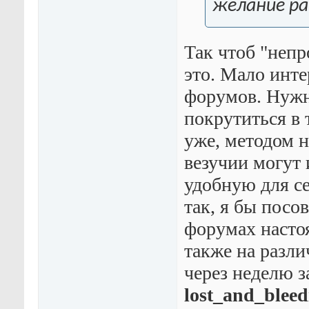
желание р
Так чтоб "непр
это. Мало инте
форумов. Нужн
покрутиться в 
уже, методом 
везучии могут 
удобную для с
так, я бы посо
форумах насто
также на разли
через неделю за
lost_and_bleed