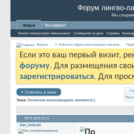
Форум лингво-л
Мы стираем
Форум
Что нового?
Лингво-лаборатория «Амальгама»
Сообщения за день
Справка
Календ
Форум
3. Работа в сфере иностранных языков
Пере
Если это ваш первый визит, р
форуму
. Для размещения св
зарегистрироваться
. Для про
Ст
+
Ответить в теме
Посл
Тема:
Помогите начинающему лингвисту:)
28.01.2010
22:25
Dan_UndeaD