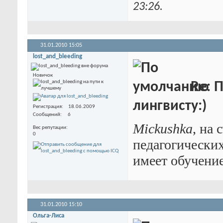
23:26
.
31.01.2010
15:05
lost_and_bleeding
Новичок
Re: 
лингвисту:)
Регистрация
18.06.2009
Сообщений
6
Mickushka
, на 
Вес репутации
0
педагогических
имеет обучение
31.01.2010
15:10
Ольга-Лиса