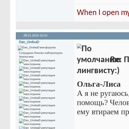
When I open my 
28.01.2010
22:41
Dan_UndeaD
Сотрудник Лингво-лаборатории
Амальгама
Re: 
лингвисту:)
Ольга-Лиса
А я не ругаюсь
помощь? Челов
ему втираем пр