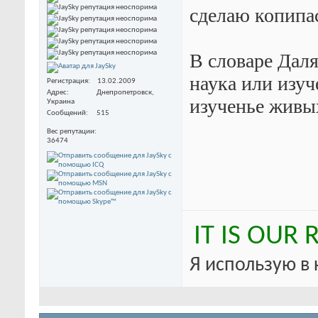
сделаю копипас
В словаре Даля
наука или изуч
Регистрация
13.02.2009
Адрес
Днепропетровск,
изученье живых
Украина
Сообщений
515
Вес репутации
36474
IT IS OUR
Я использую в