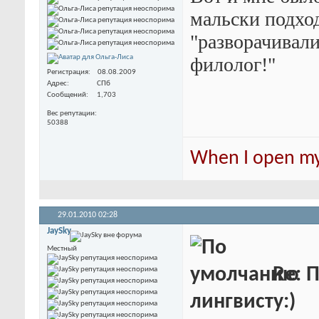
мальски подхо
"разворачивал
филолог!"
Регистрация
08.08.2009
Адрес
СПб
Сообщений
1,703
Вес репутации
50388
When I open my 
29.01.2010
02:28
JaySky
Местный
Re: 
лингвисту:)