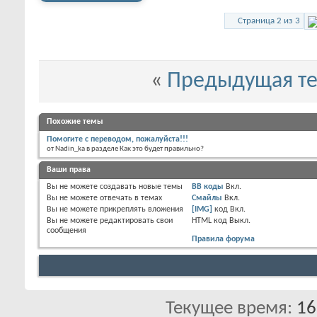
Страница 2 из 3
«
Предыдущая т
Похожие темы
Помогите с переводом, пожалуйста!!!
от Nadin_ka в разделе Как это будет правильно?
Ваши права
Вы
не можете
создавать новые темы
BB коды
Вкл.
Вы
не можете
отвечать в темах
Смайлы
Вкл.
Вы
не можете
прикреплять вложения
[IMG]
код
Вкл.
Вы
не можете
редактировать свои
HTML код
Выкл.
сообщения
Правила форума
Текущее время:
16