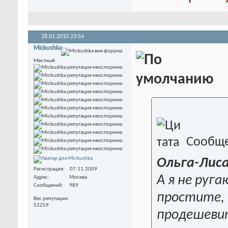
28.01.2010
23:54
Mickushka
Местный
Сообще
Ольга-Лис
Регистрация
07.11.2009
А я не руг
Адрес
Москва
Сообщений
989
простите, 
Вес репутации
52259
продешевит