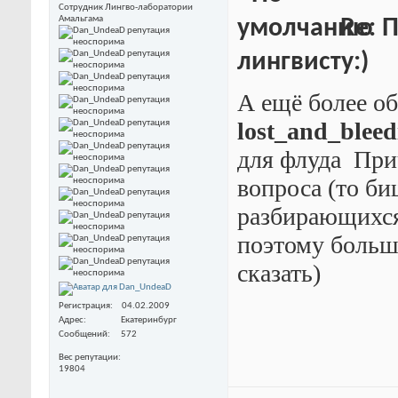
Сотрудник Лингво-лаборатории
Амальгама
Re: 
лингвисту:)
А ещё более о
lost_and_bleed
для флуда
Прич
вопроса (то би
разбирающихся.
поэтому больше
сказать)
Регистрация
04.02.2009
Адрес
Екатеринбург
Сообщений
572
Вес репутации
19804