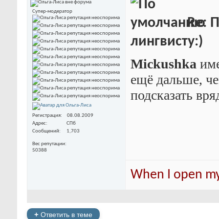
Супер-модератор
Re: 
лингвисту:)
Mickushka
име
ещё дальше, че
подсказать вр
Регистрация
08.08.2009
Адрес
СПб
Сообщений
1,703
Вес репутации
50388
When I open my 
+
Ответить в теме