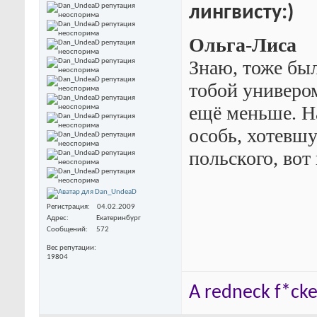
лингвисту:)
Ольга-Лиса
Знаю, тоже был
тобой универо
ещё меньше. На
особь, хотевшу
польского, вот 
Регистрация
04.02.2009
Адрес
Екатеринбург
Сообщений
572
Вес репутации
19804
A redneck f*cker