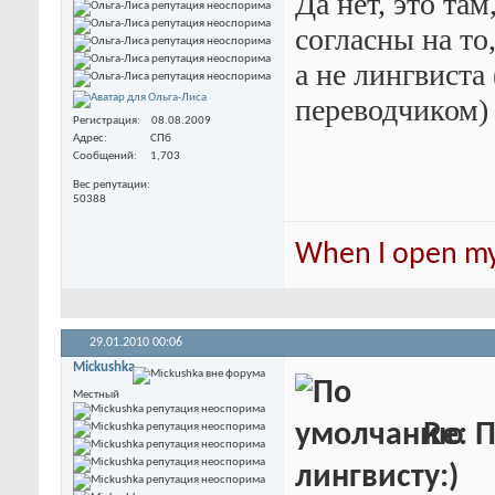
Да нет, это там
согласны на то
а не лингвиста
переводчиком
Регистрация
08.08.2009
Адрес
СПб
Сообщений
1,703
Вес репутации
50388
When I open my 
29.01.2010
00:06
Mickushka
Местный
Re: 
лингвисту:)