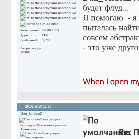
будет флуд...
Я помогаю
- я
пыталась найти
Регистрация
08.08.2009
совсем абстрак
Адрес
СПб
Сообщений
1,703
- это уже друго
Вес репутации
50388
When I open my 
28.01.2010
22:55
Dan_UndeaD
Сотрудник Лингво-лаборатории
Амальгама
Re: 