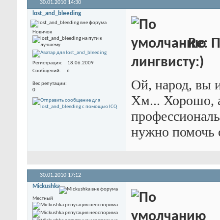
30.01.2010
14:30
lost_and_bleeding
Новичок
Re: 
лингвисту:)
Регистрация
18.06.2009
Сообщений
6
Ой, народ, вы и
Вес репутации
0
Хм... Хорошо, 
профессиональ
нужно помочь с
30.01.2010
17:12
Mickushka
Местный