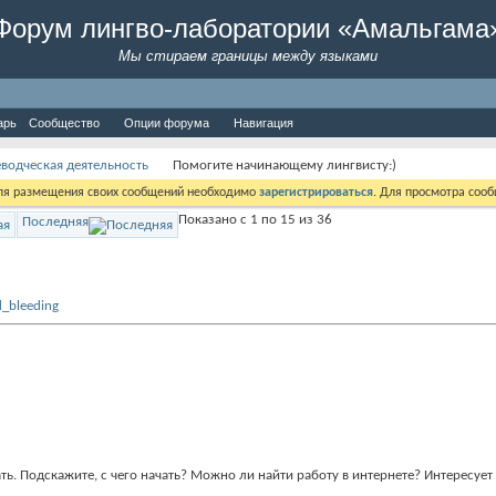
Форум лингво-лаборатории «Амальгама
Мы стираем границы между языками
арь
Сообщество
Опции форума
Навигация
водческая деятельность
Помогите начинающему лингвисту:)
Для размещения своих сообщений необходимо
зарегистрироваться
. Для просмотра соо
Показано с 1 по 15 из 36
Последняя
ть. Подскажите, с чего начать? Можно ли найти работу в интернете? Интересует 