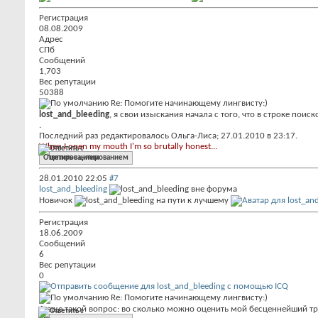
Регистрация
08.08.2009
Адрес
СПб
Сообщений
1,703
Вес репутации
50388
Re: Помогите начинающему лингвисту:)
lost_and_bleeding
, я свои изыскания начала с того, что в строке пои
.
Последний раз редактировалось Ольга-Лиса; 27.01.2010 в
23:17
.
When I open my mouth I'm so brutally honest...
Ответить с цитированием
28.01.2010
22:05
#7
lost_and_bleeding
Новичок
Регистрация
18.06.2009
Сообщений
6
Вес репутации
0
Re: Помогите начинающему лингвисту:)
А еще такой вопрос: во сколько можно оценить мой бесценнейший труд,