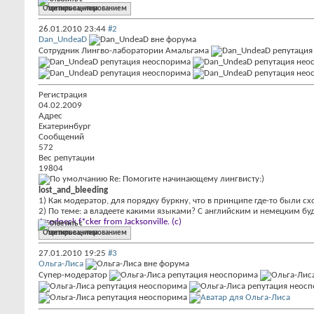
Ответить с цитированием
26.01.2010
23:44
#2
Dan_UndeaD
Сотрудник Лингво-лаборатории Амальгама
Регистрация
04.02.2009
Адрес
Екатеринбург
Сообщений
572
Вес репутации
19804
Re: Помогите начинающему лингвисту:)
lost_and_bleeding
1) Как модератор, для порядку буркну, что в принципе где-то были с
2) По теме: а владеете какими языками? С английским и немецким бу
A redneck f*cker from Jacksonville. (c)
Ответить с цитированием
27.01.2010
19:25
#3
Ольга-Лиса
Супер-модератор