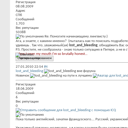
Регистрация
08.08.2009
Адрес
СПб
Сообщений
1,703
Вес репутации
50388
Re: Помогите начинающему лингвисту:)
Ага, а знаете, с какими именно?
(пыталась как-то поискать подработ
удивишь
. Так что, уважаемый(ая)
lost_and_bleeding
, обнадёжить Вас о
P.S. Простите, не сообразила - знаю только ситуацию в Питере, а не в
When I open my mouth I'm so brutally honest...
Ответить с цитированием
27.01.2010
22:54
#4
lost_and_bleeding
Новичок
Регистрация
18.06.2009
Сообщений
6
Вес репутации
0
Пока только английский, зачатки французского.... Русский, украинский
Уважаемый товарищ модератор, а в каком разделе были схожие темы