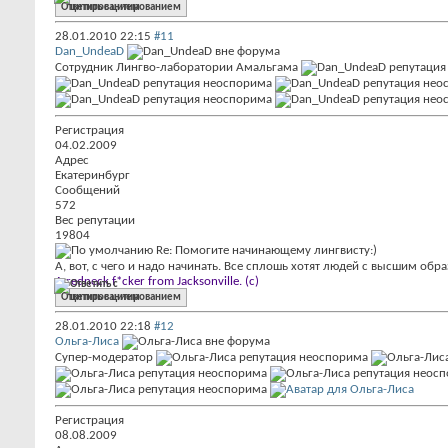
Ответить с цитированием
28.01.2010
22:15
#11
Dan_UndeaD
Сотрудник Лингво-лаборатории Амальгама
Регистрация
04.02.2009
Адрес
Екатеринбург
Сообщений
572
Вес репутации
19804
Re: Помогите начинающему лингвисту:)
А, вот, с чего и надо начинать. Все сплошь хотят людей с высшим об
A redneck f*cker from Jacksonville. (c)
Ответить с цитированием
28.01.2010
22:18
#12
Ольга-Лиса
Супер-модератор
Регистрация
08.08.2009