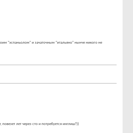
им "эспаньолом" и зачаточным "итальяно" нынче никого не
, повезет лет через сто и потребуется инглиш?))