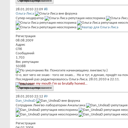
Ответить с цитированием
28.01.2010
22:09
#8
Ольга-Лиса
Супер-модератор
Регистрация
08.08.2009
Адрес
СПб
Сообщений
1,703
Вес репутации
50388
Re: Помогите начинающему лингвисту:)
О-о, вот чего не знаю - того не знаю...
Но и тут, я думаю, придёт на п
Последний раз редактировалось Ольга-Лиса; 28.01.2010 в
22:11
.
When I open my mouth I'm so brutally honest...
Ответить с цитированием
28.01.2010
22:12
#9
Dan_UndeaD
Сотрудник Лингво-лаборатории Амальгама
Регистрация
04.02.2009