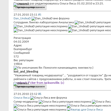
Последний раз редактировалось Ольга-Лиса; 01.02.2010 в
23:25
.
Ответить с цитированием
27.01.2010
23:11
#5
Dan_UndeaD
Сотрудник Лингво-лаборатории Амальгама
Регистрация
04.02.2009
Адрес
Екатеринбург
Сообщений
572
Вес репутации
19804
Re: Помогите начинающему лингвисту:)
lost_and_bleeding
"Уважаемый товарищ модерааатор"... *раздувается от гордости* Да не
рейтинги сайтов с предложениями работы, в них стоит поискать. Трети
A redneck f*cker from Jacksonville. (c)
Ответить с цитированием
27.01.2010
23:12
#6
Ольга-Лиса
Супер-модератор