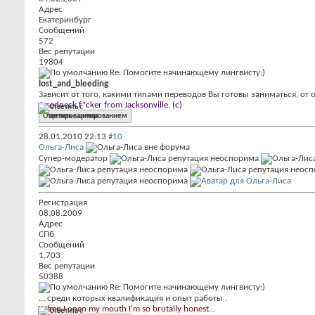
Адрес
Екатеринбург
Сообщений
572
Вес репутации
19804
Re: Помогите начинающему лингвисту:)
lost_and_bleeding
Зависит от того, какими типами переводов Вы готовы заниматься, от 
A redneck f*cker from Jacksonville. (c)
Ответить с цитированием
28.01.2010
22:13
#10
Ольга-Лиса
Супер-модератор
Регистрация
08.08.2009
Адрес
СПб
Сообщений
1,703
Вес репутации
50388
Re: Помогите начинающему лингвисту:)
... среди которых квалификация и опыт работы
.
When I open my mouth I'm so brutally honest...