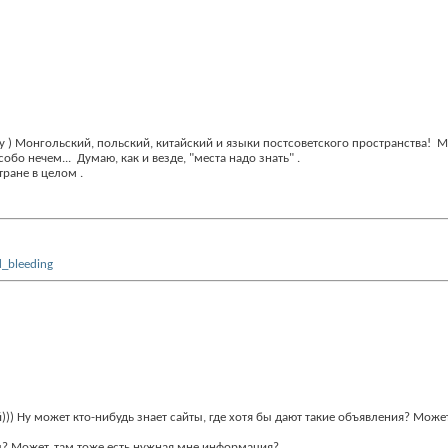
ку
) Монгольский, польский, китайский и языки постсоветского пространства!
Мо
собо нечем...
Думаю, как и везде, "места надо знать"
.
 стране в целом
.
))) Ну может кто-нибудь знает сайты, где хотя бы дают такие объявления? Может
? Может, там тоже есть нужная мне информация?