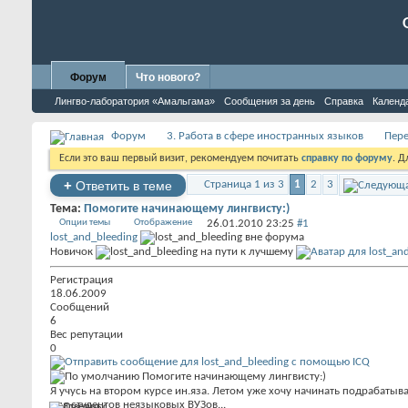
Форум
Что нового?
Лингво-лаборатория «Амальгама»
Сообщения за день
Справка
Календ
Форум
3. Работа в сфере иностранных языков
Пере
Если это ваш первый визит, рекомендуем почитать
справку по форуму
. 
+
Ответить в теме
Страница 1 из 3
1
2
3
Тема:
Помогите начинающему лингвисту:)
Опции темы
Отображение
26.01.2010
23:25
#1
lost_and_bleeding
Новичок
Регистрация
18.06.2009
Сообщений
6
Вес репутации
0
Помогите начинающему лингвисту:)
Я учусь на втором курсе ин.яза. Летом уже хочу начинать подрабатыва
для студентов неязыковых ВУЗов...