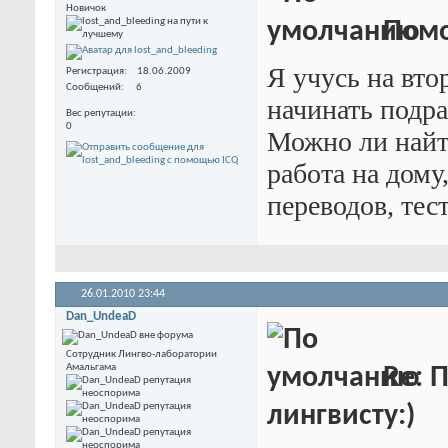
Новичок
Помо
Я учусь на вто
Регистрация
18.06.2009
Сообщений
6
начинать подра
Вес репутации
0
Можно ли найт
работа на дому
переводов, тес
26.01.2010
23:44
Dan_UndeaD
Сотрудник Лингво-лаборатории
Амальгама
Re: 
лингвисту:)