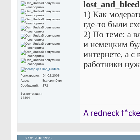
lost_and_bleed
1) Как модерат
где-то были сх
2) По теме: а 
и немецким буд
интернете, а с
работники нуж
Регистрация
04.02.2009
Адрес
Екатеринбург
Сообщений
572
Вес репутации
19804
A redneck f*cker
27.01.2010
19:25