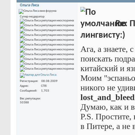
Ольга-Лиса
Супер-модератор
Re: 
лингвисту:)
Ага, а знаете,
поискать подр
китайский и яз
Моим "эспаньо
Регистрация
08.08.2009
никого не уди
Адрес
СПб
Сообщений
1,703
lost_and_bleed
Вес репутации
50388
Думаю, как и в
P.S. Простите,
в Питере, а не