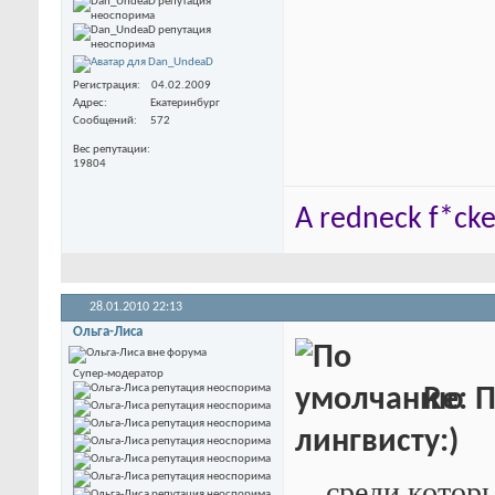
Регистрация
04.02.2009
Адрес
Екатеринбург
Сообщений
572
Вес репутации
19804
A redneck f*cker
28.01.2010
22:13
Ольга-Лиса
Супер-модератор
Re: 
лингвисту:)
... среди кото