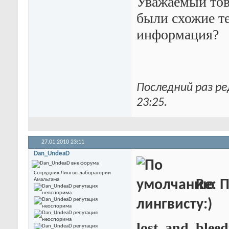
Уважаемый това
были схожие т
информация?
Последний раз ре
23:25
.
27.01.2010
23:11
Dan_UndeaD
Сотрудник Лингво-лаборатории
Амальгама
Re: 
лингвисту:)
lost_and_bleed