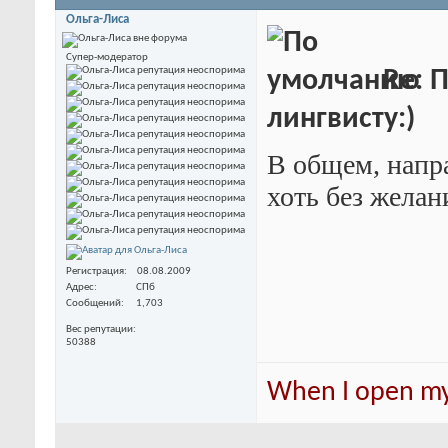
Ольга-Лиса
Супер-модератор
Re: 
лингвисту:)
В общем, напр
хоть без желани
Регистрация
08.08.2009
Адрес
СПб
Сообщений
1,703
Вес репутации
50388
When I open my 