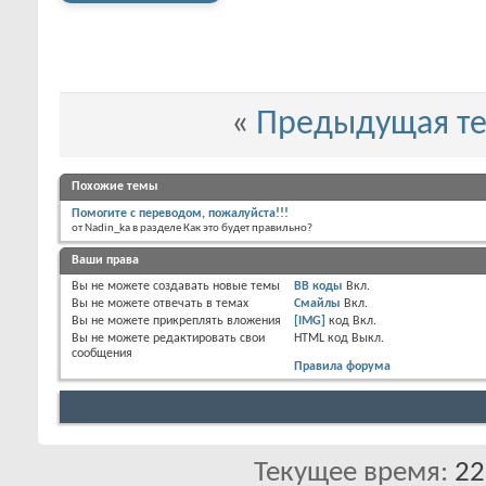
«
Предыдущая т
Похожие темы
Помогите с переводом, пожалуйста!!!
от Nadin_ka в разделе Как это будет правильно?
Ваши права
Вы
не можете
создавать новые темы
BB коды
Вкл.
Вы
не можете
отвечать в темах
Смайлы
Вкл.
Вы
не можете
прикреплять вложения
[IMG]
код
Вкл.
Вы
не можете
редактировать свои
HTML код
Выкл.
сообщения
Правила форума
Текущее время:
22