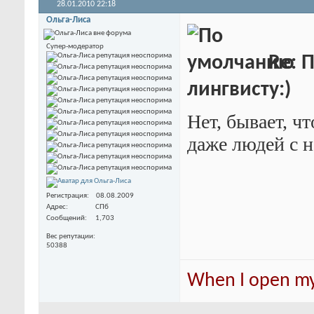
28.01.2010
22:18
Ольга-Лиса
Супер-модератор
Re: 
лингвисту:)
Нет, бывает, ч
даже людей с 
Регистрация
08.08.2009
Адрес
СПб
Сообщений
1,703
Вес репутации
50388
When I open my 