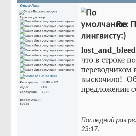
Ольга-Лиса
Супер-модератор
Re: 
лингвисту:)
lost_and_bleed
что в строке п
переводчиком в
выскочило!
Об
Регистрация
08.08.2009
предложении с
Адрес
СПб
Сообщений
1,703
Вес репутации
50388
Последний раз ре
23:17
.