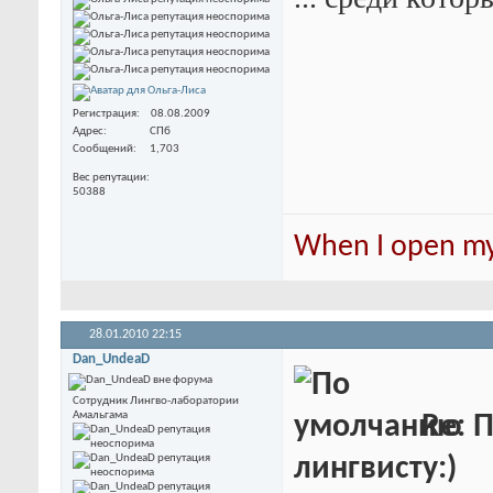
Регистрация
08.08.2009
Адрес
СПб
Сообщений
1,703
Вес репутации
50388
When I open my 
28.01.2010
22:15
Dan_UndeaD
Сотрудник Лингво-лаборатории
Амальгама
Re: 
лингвисту:)