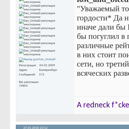
"Уважаемый тов
гордости* Да 
иначе дали бы 
бы погуглил в 
различные рей
в них стоит по
сети, но трети
Регистрация
04.02.2009
Адрес
Екатеринбург
всяческих разв
Сообщений
572
Вес репутации
19804
A redneck f*cker
27.01.2010
23:12