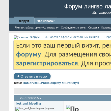
Форум лингво-л
Мы стираем
Форум
Что нового?
Лингво-лаборатория «Амальгама»
Сообщения за день
Справка
Календ
Форум
3. Работа в сфере иностранных языков
Пере
Если это ваш первый визит, р
форуму
. Для размещения св
зарегистрироваться
. Для про
+
Ответить в теме
Тема:
Помогите начинающему лингвисту:)
26.01.2010
23:25
lost_and_bleeding