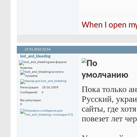
When I open my 
27.01.2010
22:54
lost_and_bleeding
Новичок
Пока только ан
Регистрация
18.06.2009
Сообщений
6
Русский, украи
Вес репутации
0
сайты, где хот
повезет лет че