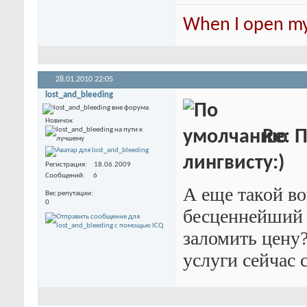
When I open my 
28.01.2010
22:05
lost_and_bleeding
Новичок
Re: 
лингвисту:)
Регистрация
18.06.2009
Сообщений
6
А еще такой в
Вес репутации
0
бесценнейший т
заломить цену?
услуги сейчас 