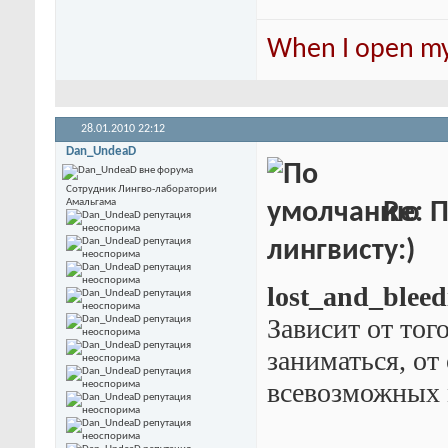
When I open my 
28.01.2010
22:12
Dan_UndeaD
Сотрудник Лингво-лаборатории
Амальгама
Re: 
лингвисту:)
lost_and_bleed
Зависит от тог
заниматься, от
всевозможных 