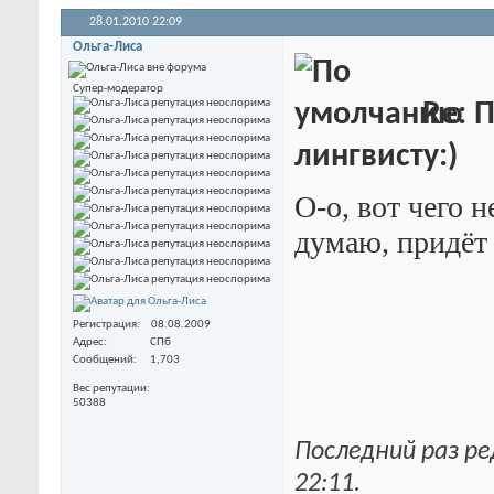
28.01.2010
22:09
Ольга-Лиса
Супер-модератор
Re: 
лингвисту:)
О-о, вот чего н
думаю, придёт
Регистрация
08.08.2009
Адрес
СПб
Сообщений
1,703
Вес репутации
50388
Последний раз ре
22:11
.