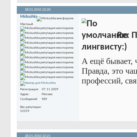
28.01.2010
22:20
Mickushka
Местный
Re: 
лингвисту:)
А ещё бывает, 
Правда, это ча
профессий, св
Регистрация
07.11.2009
Адрес
Москва
Сообщений
989
Вес репутации
52259
28.01.2010
22:21