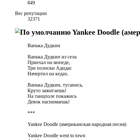
849
Вес репутации
32371
Yankee Doodle (аме
Ванька Дудкин
Ванька Дудкин из села
Приехал на мопеде,
Три полоски Адидас
Начертил на кедах.
Ванька Дудкин, тусанись,
Круто зажигаешь!
На танцполе покажись
Девок наснимаешь!
***
Yankee Doodle (американская народная песня)
Yankee Doodle went to town