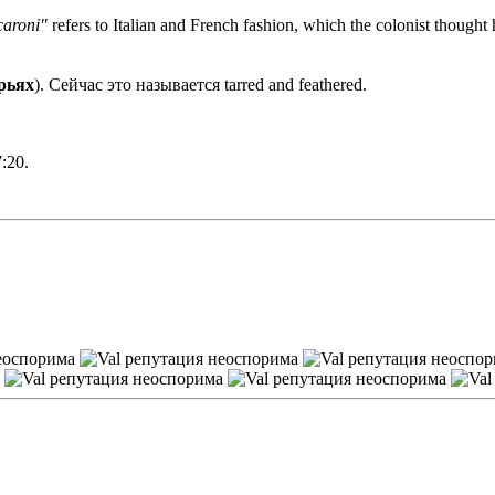
caroni"
refers to Italian and French fashion, which the colonist thought 
рьях
). Сейчас это называется tarred and feathered.
7:20
.