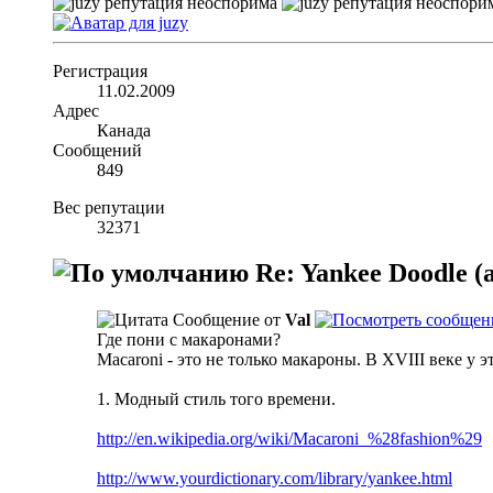
Регистрация
11.02.2009
Адрес
Канада
Сообщений
849
Вес репутации
32371
Re: Yankee Doodle 
Сообщение от
Val
Где пони с макаронами?
Macaroni - это не только макароны. В XVIII веке у э
1. Модный стиль того времени.
http://en.wikipedia.org/wiki/Macaroni_%28fashion%29
http://www.yourdictionary.com/library/yankee.html