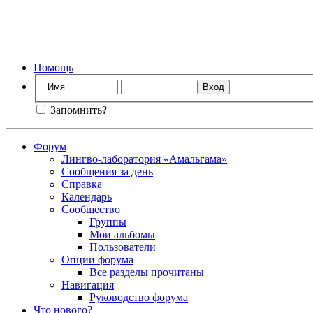
Фо
Помощь
Запомнить?
Форум
Лингво-лаборатория «Амальгама»
Сообщения за день
Справка
Календарь
Сообщество
Группы
Мои альбомы
Пользователи
Опции форума
Все разделы прочитаны
Навигация
Руководство форума
Что нового?