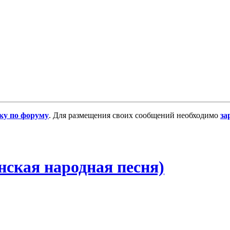
ку по форуму
. Для размещения своих сообщений необходимо
за
нская народная песня)