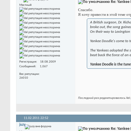
Re: Yankee
Местный
Спасибо.
Я хочу привести в этой теме от
A British surgeon, Dr. Ri
broke out, the song gained
On their way to Lexington 
Yankee Doodle's come to to
The Yankees adopted the s
beat back the force of an 
Регистрация
18.08.2009
Yankee Doodle is the tune Th
Сообщений
1,067
Вес репутации
26010
Последний раз редактировалось Val;
11.02.2011
22:52
juzy
Re: Yankee