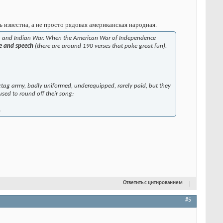
ь известна, а не просто рядовая американская народная.
ench and Indian War. When the American War of Independence
ure and speech
(there are around 190 verses that poke great fun).
tag army, badly uniformed, underequipped, rarely paid, but they
sed to round off their song:
.
Ответить с цитированием
#5