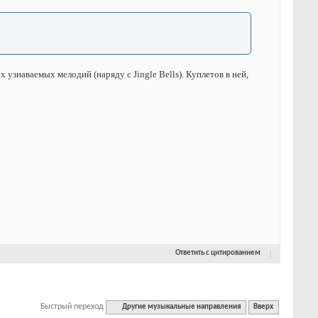
х узнаваемых мелодий (наряду с Jingle Bells). Куплетов в ней,
Ответить с цитированием
Быстрый переход
Другие музыкальные направления
Вверх