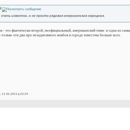
l
, очень известна, а не просто рядовая американская народная.
вая - это фактически второй, неофициальный, американский гимн
и одна из самы
о только эти два про незадачливого ковбоя в городе известны больше всех.
; 11.02.2011 в
23:59
.