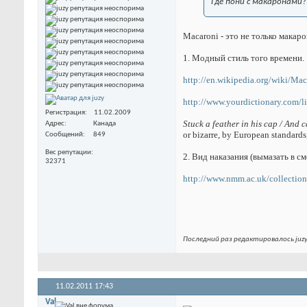
Где пони с макаронами?
Macaroni - это не только макаро
1. Модный стиль того времени.
http://en.wikipedia.org/wiki/M
http://www.yourdictionary.com/l
Регистрация
11.02.2009
Stuck a feather in his cap / And 
Адрес
Канада
or bizarre, by European standards
Сообщений
849
Вес репутации
2. Вид наказания (вымазать в с
32371
http://www.nmm.ac.uk/collection
Последний раз редактировалось juzy
11.02.2011
17:43
Val