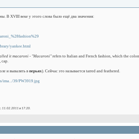
ны. В XVIII веке у этого слова было ещё два значения:
acaroni_%28fashion%29
ibrary/yankee.html
called it macaroni - "Macaroni"
refers to Italian and French fashion, which the colo
, cap.
моле и вывалять в
перьях
). Сейчас это называется tarred and feathered.
s/ima.../39/PW3919.jpg
; 11.02.2011 в
17:20
.