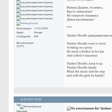
Ванька Дудкин, тусанись,
Круто зажигаешь!
На танцполе покажись
Девок наснимаешь!
***
Регистрация
11.02.2009
Адрес
Канада
Yankee Doodle (американская н
Сообщений
849
Yankee Doodle went to town
Вес репутации
32371
A-riding on a pony
He stuck a feather in his hat
And called it macaroni
Yankee Doodle, keep it up
Yankee Doodle dandy
Mind the music and the step
and with the girls be handy!
11.02.2011
10:23
Val
Re: Yankee
Местный