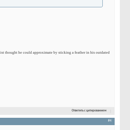
nist thought he could approximate by sticking a feather in his outdated
Ответить с цитированием
#4