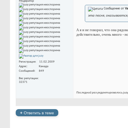
Модератор
Сообщение от
Va
эта песня, оказывается
А я и не говорил, что она рядо
действительно, очень много - н
Регистрация
11.02.2009
Адрес
Канада
Сообщений
849
Вес репутации
32371
Последний раз редактировалось juzy
+
Ответить в теме