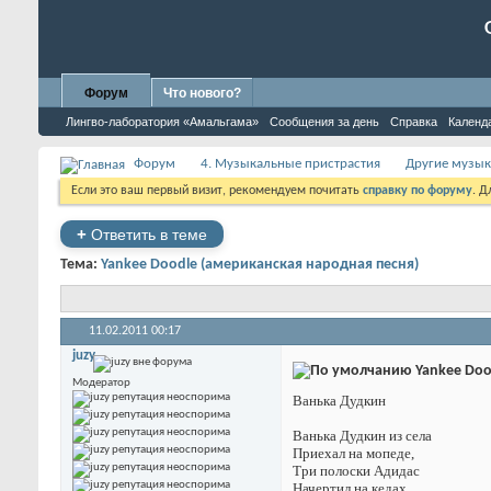
Форум
Что нового?
Лингво-лаборатория «Амальгама»
Сообщения за день
Справка
Календ
Форум
4. Музыкальные пристрастия
Другие музык
Если это ваш первый визит, рекомендуем почитать
справку по форуму
. 
+
Ответить в теме
Тема:
Yankee Doodle (американская народная песня)
11.02.2011
00:17
juzy
Yankee Doo
Модератор
Ванька Дудкин
Ванька Дудкин из села
Приехал на мопеде,
Три полоски Адидас
Начертил на кедах.