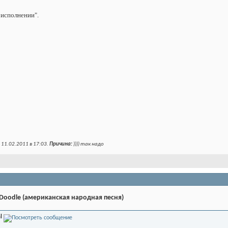
 исполнении".
 11.02.2011 в
17:03
.
Причина:
)))) так надо
 Doodle (американская народная песня)
l