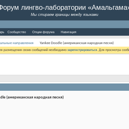
Форум лингво-лаборатории «Амальгама
Мы стираем границы между языками
арь
Сообщество
Опции форума
Навигация
альные направления
Yankee Doodle (американская народная песня)
Для размещения своих сообщений необходимо
зарегистрироваться
. Для просмотра соо
dle (американская народная песня)