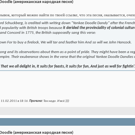
 Doodle (американская народная песня)
рывок, который можно найти по твоей ссылке, что эта песня, оказывается, очен
chard Schuckberg, is credited with writing down "Yankee Doodle Dandy" after the Fr
 popularity with British troops because
it derided the provinciality of colonial cult
and Concord in 1775, the British supposedly sang this verse:
wn For to buy a firelock, We will tar and feather him And so will we John Hancock.
ong and its observations about them as a point of pride. They might have been a rag
empire. Their exuberance shows in the verse that the original Yankee Doodle Dandies u
at we all delight in, It suits for feasts, it suits for fun, And just as well for fightin'
 11.02.2011 в
18:16
.
Причина:
Так надо. И всё.))))
 Doodle (американская народная песня)