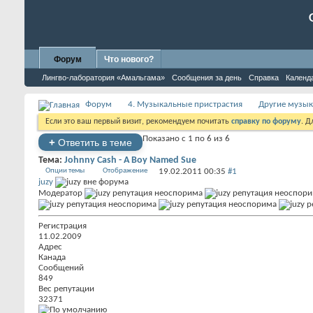
Форум
Что нового?
Лингво-лаборатория «Амальгама»
Сообщения за день
Справка
Календ
Форум
4. Музыкальные пристрастия
Другие музык
Если это ваш первый визит, рекомендуем почитать
справку по форуму
. 
Показано с 1 по 6 из 6
+
Ответить в теме
Тема:
Johnny Cash - A Boy Named Sue
Опции темы
Отображение
19.02.2011
00:35
#1
juzy
Модератор
Регистрация
11.02.2009
Адрес
Канада
Сообщений
849
Вес репутации
32371