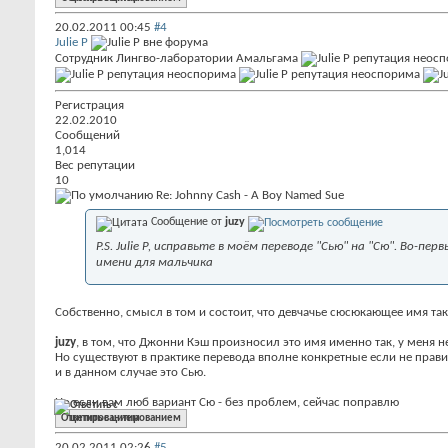
20.02.2011
00:45
#4
Julie P
Сотрудник Лингво-лаборатории Амальгама
Регистрация
22.02.2010
Сообщений
1,014
Вес репутации
10
Re: Johnny Cash - A Boy Named Sue
Сообщение от
juzy
P.S. Julie P, исправьте в моём переводе "Сью" на "Сю". Во-перв
имени для мальчика
Собственно, смысл в том и состоит, что девчачье сюсюкающее имя т
juzy
, в том, что Джонни Кэш произносил это имя именно так, у меня 
Но существуют в практике перевода вполне конкретные если не прави
и в данном случае это Сью.
Но если вам люб вариант Сю - без проблем, сейчас поправлю
Ответить с цитированием
20.02.2011
02:26
#5