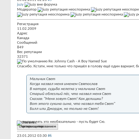
juzy
Модератор
Регистрация
11.02.2009
Адрес
Канада
Сообщений
849
Вес репутации
32371
Re: Johnny Cash - A Boy Named Sue
Спасибо. Кстати, мне только что пришёл в голову ещё один вариант, 
Мальчик Свет
Когда назвал меня именем Святослав
В натуре, судьба нелегка у мальчика Свет
Старый облезлый пёс, что назвал меня Свет
Сказав: "Меня зовут Свет! Как делишки?
Вот этого сукина сына, что назвал тебя Свет"
Билл или Джордж, но только не Свет!
Но поправлять это необязательно - пусть будет Сю.
Ответить с цитированием
23.01.2012
03:30
#6