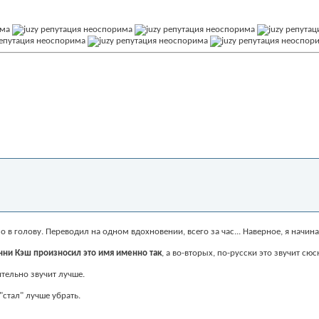
о в голову. Переводил на одном вдохновении, всего за час... Наверное, я начи
ни Кэш произносил это имя именно так
, а во-вторых, по-русски это звучит с
ительно звучит лучше.
 "стал" лучше убрать.