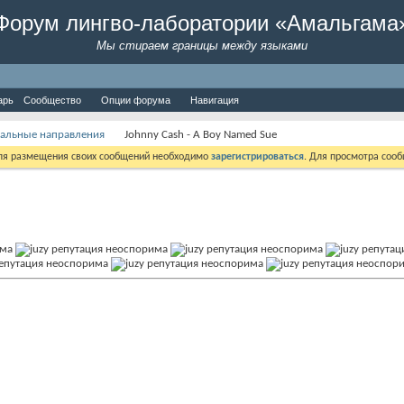
Форум лингво-лаборатории «Амальгама
Мы стираем границы между языками
арь
Сообщество
Опции форума
Навигация
альные направления
Johnny Cash - A Boy Named Sue
Для размещения своих сообщений необходимо
зарегистрироваться
. Для просмотра соо