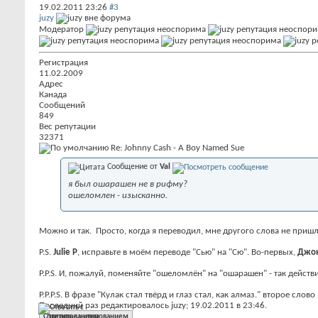
19.02.2011
23:26
#3
juzy
Модератор
Регистрация
11.02.2009
Адрес
Канада
Сообщений
849
Вес репутации
32371
Re: Johnny Cash - A Boy Named Sue
Сообщение от
Val
я был ошарашен
не в рифму?
ошеломлен
- изысканно.
Можно и так.
Просто, когда я переводил, мне другого слова не пришл
P.S.
Julie P
, исправьте в моём переводе "Сью" на "Сю". Во-первых,
Джон
P.P.S. И, пожалуй, поменяйте "ошеломлён" на "ошарашен" - так действ
P.P.P.S. В фразе "Кулак стал твёрд и глаз стал, как алмаз." второе слово
Последний раз редактировалось juzy; 19.02.2011 в
23:46
.
Ответить с цитированием