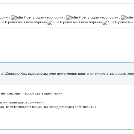
ых,
Джонни Кэш произносил это имя именно так
, а во-вторых, по-русски э
ак не подходит персонажу вашей песни
нет ни малейшего сомнения.
ла, то устоявшиеся варианты передачи имен собственных,