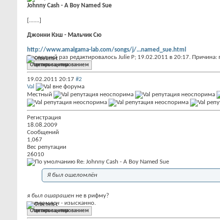
Johnny Cash - A Boy Named Sue
[.......]
Джонни Кэш - Мальчик Сю
http://www.amalgama-lab.com/songs/j/...named_sue.html
Последний раз редактировалось Julie P; 19.02.2011 в
20:17
.
Причина:
Ответить с цитированием
19.02.2011
20:17
#2
Val
Местный
Регистрация
18.08.2009
Сообщений
1,067
Вес репутации
26010
Re: Johnny Cash - A Boy Named Sue
Я был ошеломлён
я был ошарашен
не в рифму?
ошеломлен
- изысканно.
Ответить с цитированием