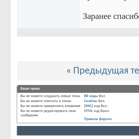
Заранее спаси
«
Предыдущая т
Ваши права
Вы
не можете
создавать новые темы
BB коды
Вкл.
Вы
не можете
отвечать в темах
Смайлы
Вкл.
Вы
не можете
прикреплять вложения
[IMG]
код
Вкл.
Вы
не можете
редактировать свои
HTML код
Выкл.
сообщения
Правила форума