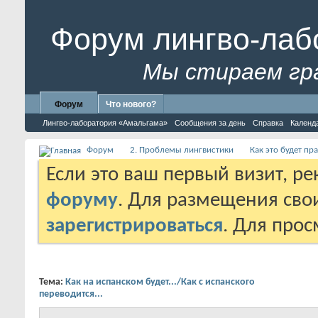
Форум лингво-лаб
Мы стираем гр
Форум
Что нового?
Лингво-лаборатория «Амальгама»
Сообщения за день
Справка
Календ
Форум
2. Проблемы лингвистики
Как это будет пр
Если это ваш первый визит, р
форуму
. Для размещения св
зарегистрироваться
. Для про
Тема:
Как на испанском будет.../Как с испанского
переводится...