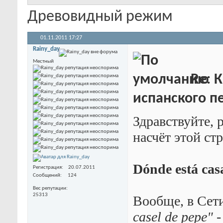
Древовидный режим
01.11.2011
17:27
Rainy_day
Местный
Re: К
испанского пе
Здравствуйте, 
насчёт этой ст
Dónde está cas
Регистрация
20.07.2011
Сообщений
124
Вес репутации
25313
Вообще, в Сет
casel de pepe"
-