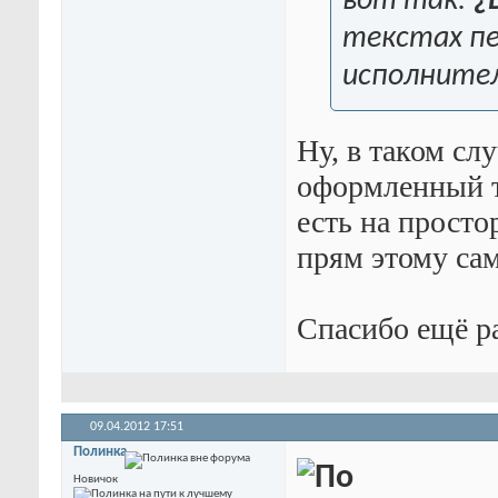
вот так:
¿
текстах пе
исполнител
Ну, в таком сл
оформленный те
есть на простор
прям этому сам
Спасибо ещё р
09.04.2012
17:51
Полинка
Новичок