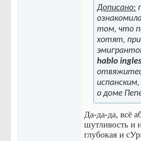
Дописано:
п
ознакомила
том, что п
хотят, пр
эмигрантом
hablo ingle
отвяжитесь
испанским,
о доме Пеп
Да-да-да, всё 
шутливость и н
глубокая и сУр