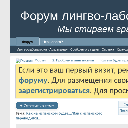
Форум лингво-лаб
Мы стираем гр
Форум
Что нового?
Лингво-лаборатория «Амальгама»
Сообщения за день
Справка
Календ
Форум
2. Проблемы лингвистики
Как это будет пр
Если это ваш первый визит, р
форуму
. Для размещения св
зарегистрироваться
. Для про
Ст
+
Ответить в теме
Посл
Тема:
Как на испанском будет.../Как с испанского
переводится...