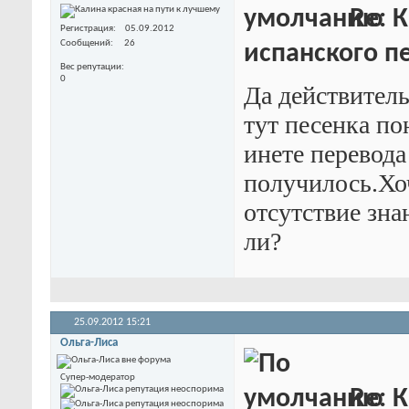
Re: К
Регистрация
05.09.2012
Сообщений
26
испанского пе
Вес репутации
0
Да действитель
тут песенка пон
инете перевода
получилось.Хоч
отсутствие зна
ли?
25.09.2012
15:21
Ольга-Лиса
Супер-модератор
Re: К