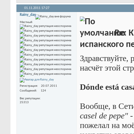
01.11.2011
17:27
Rainy_day
Местный
Re: К
испанского пе
Здравствуйте, 
насчёт этой ст
Dónde está cas
Регистрация
20.07.2011
Сообщений
124
Вес репутации
25313
Вообще, в Сет
casel de pepe"
-
пожелал на моё