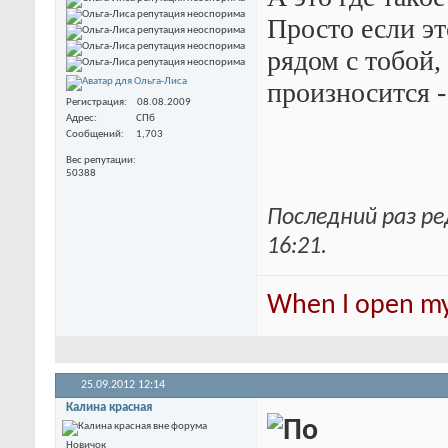
Просто если это
рядом с тобой,
произносится -
Регистрация
08.08.2009
Адрес
СПб
Сообщений
1,703
Вес репутации
50388
Последний раз ре
16:21
.
When I open my 
25.09.2012
12:14
Калина красная
Новичок