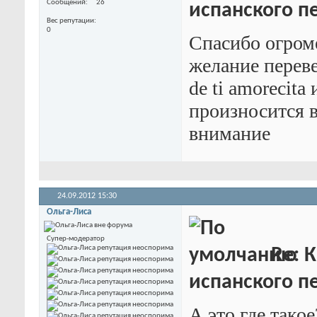
Сообщений
26
испанского пе
Вес репутации
0
Спасибо огром
желание переве
de ti amorecita
произносится в
внимание
24.09.2012
15:30
Ольга-Лиса
Супер-модератор
Re: К
испанского пе
А это где тако