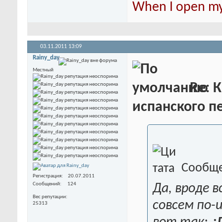
When I open my 
03.11.2011
13:09
Rainy_day
Местный
Re: К
испанского пе
Сообще
Регистрация
20.07.2011
Сообщений
124
Да, вроде в
Вес репутации
совсем по-
25313