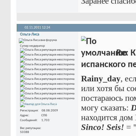
Заранее спаси
02.11.2011
12:24
Ольга-Лиса
Супер-модератор
Re: К
испанского пе
Rainy_day
, ес
или хотя бы со
постараюсь пом
могу сказать:
D
Регистрация
08.08.2009
находится дом 
Адрес
СПб
Сообщений
1,703
Sinco! Seis!
= "
Вес репутации
50388