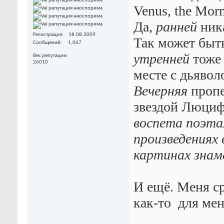
Venus, the Morn
Да,
ранней
ника
Регистрация
18.08.2009
Так может быт
Сообщений
1,067
утренней
тоже 
Вес репутации
26010
месте с дьявол
Вечерняя
пропе
звездой Люциф
воспета поэта
произведениях 
картинах знам
И ещё. Меня с
как-то
для мен