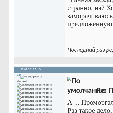
странно, нэ? Х
заморачиваюсь.
предложенную
Последний раз ре
20.01.2013
21:44
Val
Местный
Re: П
А ... Проморгал
Раз такое дело,