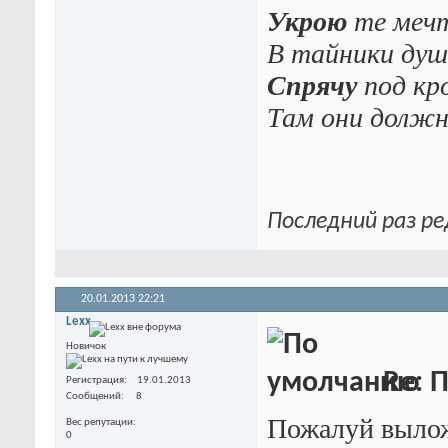
Укрою
те меч
В тайники душ
Спрячу
под кр
Там они долж
Последний раз ре
20.01.2013
22:21
Lexx
Новичок
Re: П
Регистрация
19.01.2013
Сообщений
8
Пожалуй вылож
Вес репутации
0