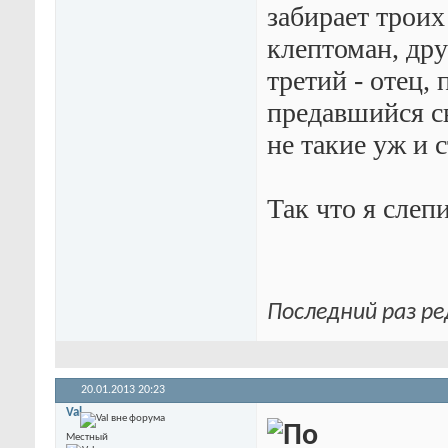
забирает троих
клептоман, дру
третий - отец,
предавшийся св
не такие уж и 
Так что я слепи
Последний раз ре
20.01.2013
20:23
Val
Местный