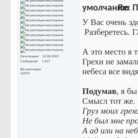
Re: П
У Вас очень з
Разберетесь. Г
А это место я 
Регистрация
18.08.2009
Грехи не замал
Сообщений
1,067
небеса все вид
Вес репутации
26010
Подумав
, я б
Смысл тот же.
Груз моих грех
Не был мне пр
А ад или на неб