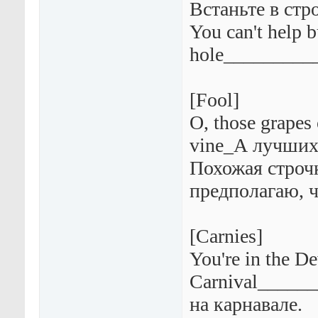
Встаньте в стр
You can't help 
hole_________
[Fool]
O, those grapes
vine_А лучших 
Похожая строчк
предполагаю, ч
[Carnies]
You're in the De
Carnival_____
на карнавале.