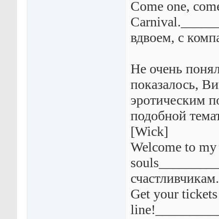
Come one, come 
Carnival._____
вдвоем, с комп
Не очень поня
показалось, В
эротическим по
подобной темат
[Wick]
Welcome to my 
souls________
счастливчикам.
Get your ticket
line!________