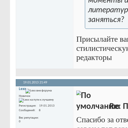
моменты и п
литературн
заняться?
Присылайте ваш
стилистическую
редакторы
19.01.2013
21:49
Lexx
Новичок
Re: П
Регистрация
19.01.2013
Сообщений
8
Спасибо за отв
Вес репутации
0