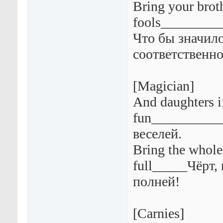
Bring your brot
fools_________
Что бы значило
соответственно
[Magician]
And daughters if
fun___________
веселей.
Bring the whole
full_____Чёрт,
полней!
[Carnies]