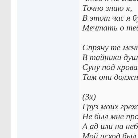
Точно знаю я,
В этот час я б
Мечтать о теб
Спрячу те ме
В тайники душ
Суну под кров
Там они долж
(3х)
Груз моих грех
Не был мне пр
А ад или на неб
Мой исход был