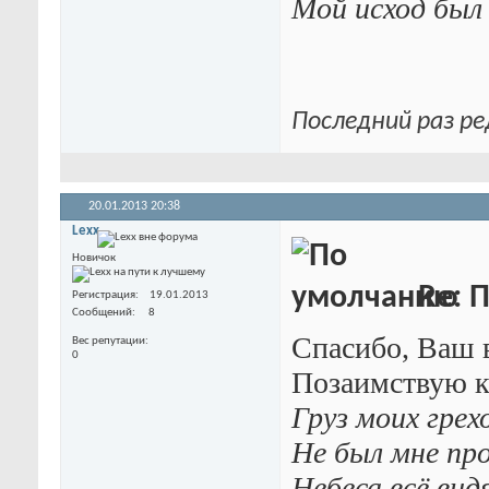
Мой исход был
Последний раз ре
20.01.2013
20:38
Lexx
Новичок
Re: П
Регистрация
19.01.2013
Сообщений
8
Спасибо, Ваш 
Вес репутации
0
Позаимствую к
Груз моих грех
Не был мне пр
Небеса всё вид