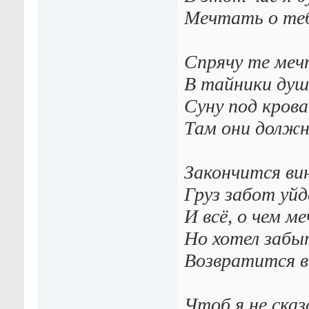
Мечтать о теб
Спрячу те ме
В тайники душ
Суну под кров
Там они долж
Закончится ви
Груз забот уйд
И всё, о чем м
Но хотел забы
Возвратится в
Чтоб я не сказ