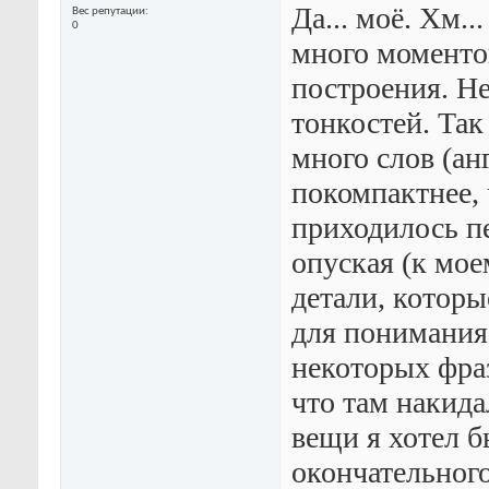
Да... моё. Хм.
Вес репутации
0
много моменто
построения. Не
тонкостей. Так
много слов (ан
покомпактнее, 
приходилось пе
опуская (к мо
детали, которы
для понимания
некоторых фра
что там накида
вещи я хотел б
окончательного