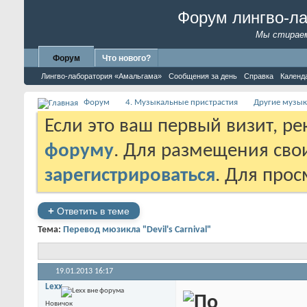
Форум лингво-л
Мы стираем
Форум
Что нового?
Лингво-лаборатория «Амальгама»
Сообщения за день
Справка
Календ
Форум
4. Музыкальные пристрастия
Другие музык
Если это ваш первый визит, р
форуму
. Для размещения св
зарегистрироваться
. Для про
+
Ответить в теме
Тема:
Перевод мюзикла "Devil's Carnival"
19.01.2013
16:17
Lexx
Новичок