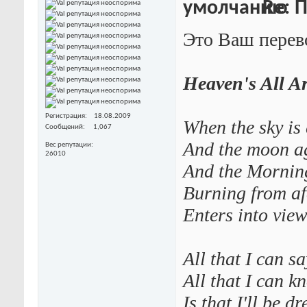
Re: П
Это Ваш перев
Heaven's All A
Регистрация
18.08.2009
When the sky is
Сообщений
1,067
And the moon a
Вес репутации
26010
And the Mornin
Burning from af
Enters into vie
All that I can sa
All that I can k
Is that I'll be d