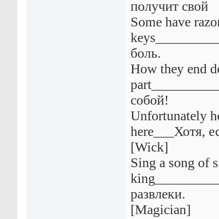
получит свой
Some have razo
keys_________
боль.
How they end d
part_________
собой!
Unfortunately h
here___Хотя, ес
[Wick]
Sing a song of s
king_________
развлеки.
[Magician]