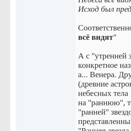
Исход был пре
Соответственно
всё видят
"
А с "утренней 
конкретное назв
а... Венера. Др
(древние астро
небесных тела
на "раннюю", т
"ранней" звезд
представленных
"Ранняя звезда