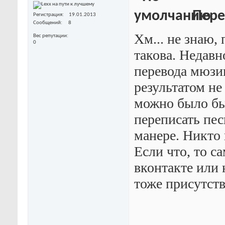
Перев
Регистрация
19.01.2013
Сообщений
8
Хм... не знаю,
Вес репутации
0
такова. Недавн
перевода мюзи
результатом не
можно было бы
переписать песн
манере. Никто 
Если что, то с
вконтакте или 
тоже присутств