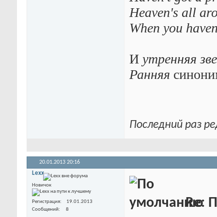
Heaven's all ar
When you haven'
И
утренняя зв
Ранняя
синони
Последний раз ре
20.01.2013
20:16
Lexx
Новичок
Re: П
Регистрация
19.01.2013
Сообщений
8