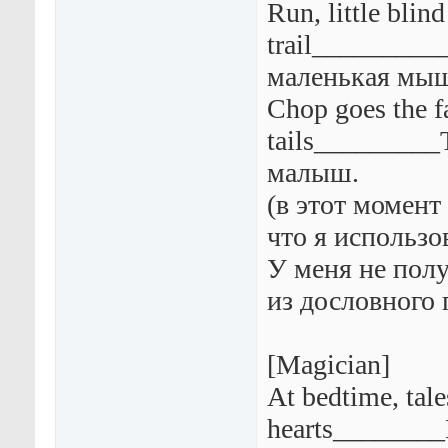
Run, little bli
trail_________
маленькая мы
Chop goes the f
tails_________
малыш.
(в этот момент
что я использо
У меня не полу
из дословного 
[Magician]
At bedtime, tale
hearts_______