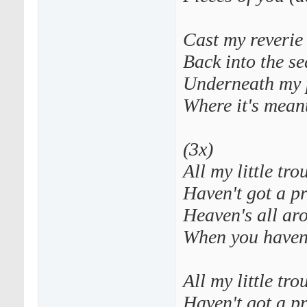
Cast my reverie
Back into the se
Underneath my 
Where it's meant
(3х)
All my little tro
Haven't got a p
Heaven's all ar
When you haven'
All my little tro
Haven't got a p