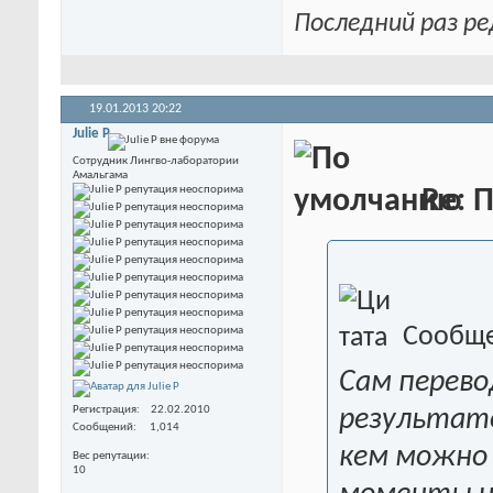
Последний раз ре
19.01.2013
20:22
Julie P
Сотрудник Лингво-лаборатории
Амальгама
Re: П
Сообще
Сам перево
Регистрация
22.02.2010
результато
Сообщений
1,014
кем можно
Вес репутации
10