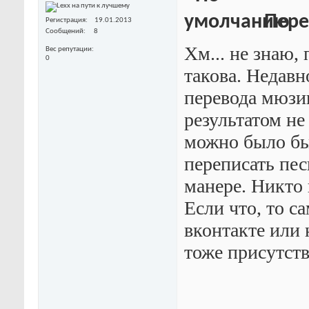
Перев
Регистрация
19.01.2013
Сообщений
8
Хм... не знаю,
Вес репутации
0
такова. Недавн
перевода мюзи
результатом не
можно было бы
переписать песн
манере. Никто 
Если что, то с
вконтакте или 
тоже присутств