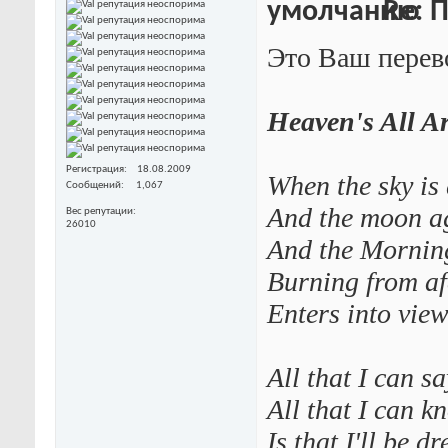
Re: П
Это Ваш перев
Heaven's All A
Регистрация
18.08.2009
When the sky is
Сообщений
1,067
And the moon a
Вес репутации
26010
And the Mornin
Burning from af
Enters into vie
All that I can sa
All that I can k
Is that I'll be d