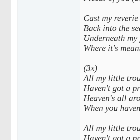
Cast my reverie
Back into the se
Underneath my 
Where it's meant
(3х)
All my little tro
Haven't got a p
Heaven's all ar
When you haven'
All my little tro
Haven't got a p