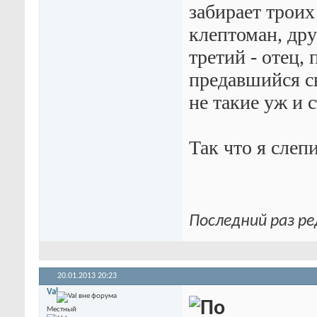
забирает троих
клептоман, дру
третий - отец,
предавшийся св
не такие уж и 
Так что я слепи
Последний раз ре
20.01.2013
20:23
Val
Местный