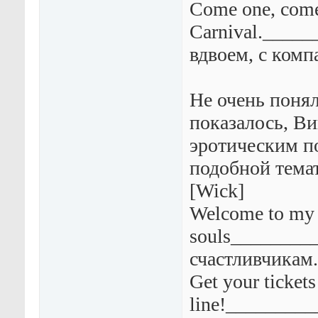
Come one, come 
Carnival._____
вдвоем, с комп
Не очень поня
показалось, В
эротическим по
подобной темат
[Wick]
Welcome to my 
souls________
счастливчикам.
Get your ticket
line!________