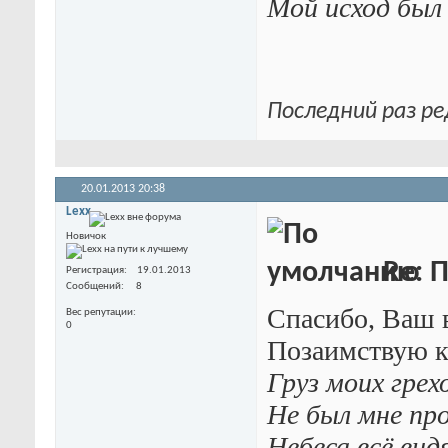
Мой исход был
Последний раз ре
20.01.2013
20:38
Lexx
Новичок
Re: П
Регистрация
19.01.2013
Сообщений
8
Спасибо, Ваш 
Вес репутации
0
Позаимствую к
Груз моих грех
Не был мне пр
Небеса всё вид