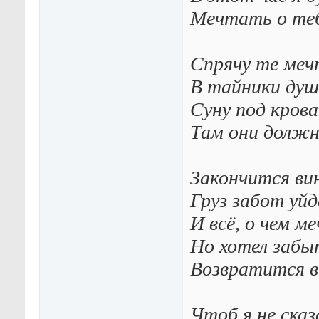
Мечтать о теб
Спрячу те ме
В тайники душ
Суну под кров
Там они долж
Закончится ви
Груз забот уйд
И всё, о чем м
Но хотел забы
Возвратится в
Чтоб я не сказ