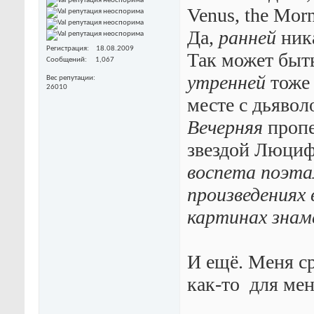
Venus, the Morn
Да,
ранней
ника
Регистрация
18.08.2009
Так может быт
Сообщений
1,067
утренней
тоже 
Вес репутации
26010
месте с дьявол
Вечерняя
пропе
звездой Люциф
воспета поэта
произведениях 
картинах знам
И ещё. Меня с
как-то
для мен