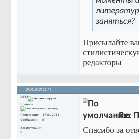
моменты и п
литературн
заняться?
Присылайте ваш
стилистическую
редакторы
19.01.2013
21:49
Lexx
Новичок
Re: П
Регистрация
19.01.2013
Сообщений
8
Спасибо за отв
Вес репутации
0