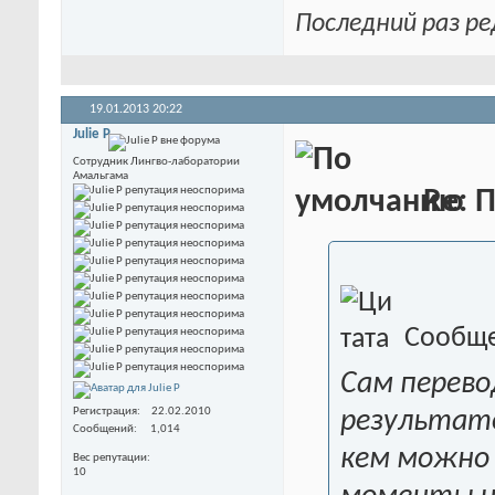
Последний раз ре
19.01.2013
20:22
Julie P
Сотрудник Лингво-лаборатории
Амальгама
Re: П
Сообще
Сам перево
Регистрация
22.02.2010
результато
Сообщений
1,014
кем можно
Вес репутации
10