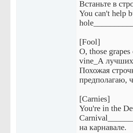
Встаньте в стр
You can't help 
hole_________
[Fool]
O, those grapes
vine_А лучших 
Похожая строчк
предполагаю, ч
[Carnies]
You're in the De
Carnival_____
на карнавале.