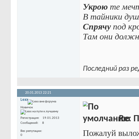
Укрою
те меч
В тайники душ
Спрячу
под кр
Там они долж
Последний раз ре
20.01.2013
22:21
Lexx
Новичок
Re: П
Регистрация
19.01.2013
Сообщений
8
Пожалуй вылож
Вес репутации
0