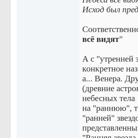
Исход был пре
Соответственно
всё видят
"
А с "утренней 
конкретное назв
а... Венера. Др
(древние астро
небесных тела
на "раннюю", т
"ранней" звезд
представленных
"Ранняя звезда