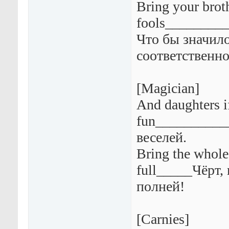
Bring your brot
fools_________
Что бы значило
соответственно
[Magician]
And daughters if
fun___________
веселей.
Bring the whole
full_____Чёрт,
полней!
[Carnies]