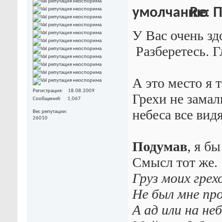
Re: П
У Вас очень з
Разберетесь. Г
А это место я 
Регистрация
18.08.2009
Грехи не замал
Сообщений
1,067
небеса все вид
Вес репутации
26010
Подумав
, я б
Смысл тот же.
Груз моих грех
Не был мне пр
А ад или на неб