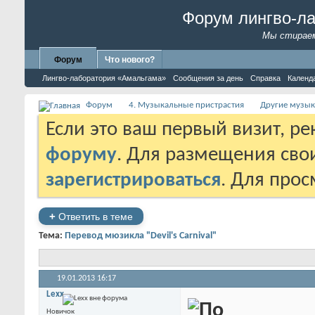
Форум лингво-л
Мы стираем
Форум
Что нового?
Лингво-лаборатория «Амальгама»
Сообщения за день
Справка
Календ
Форум
4. Музыкальные пристрастия
Другие музык
Если это ваш первый визит, р
форуму
. Для размещения св
зарегистрироваться
. Для про
+
Ответить в теме
Тема:
Перевод мюзикла "Devil's Carnival"
19.01.2013
16:17
Lexx
Новичок