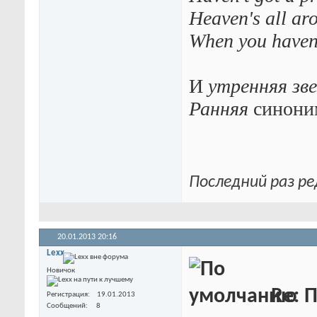
Heaven's all ar
When you haven'
И
утренняя зв
Ранняя
синони
Последний раз ре
20.01.2013
20:16
Lexx
Новичок
Re: П
Регистрация
19.01.2013
Сообщений
8