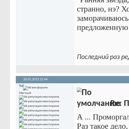
странно, нэ? Х
заморачиваюсь.
предложенную
Последний раз ре
20.01.2013
21:44
Val
Местный
Re: П
А ... Проморгал
Раз такое дело,