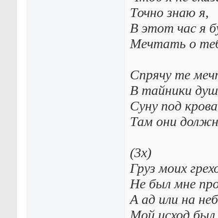
Точно знаю я,
В этот час я б
Мечтать о теб
Спрячу те ме
В тайники душ
Суну под кров
Там они долж
(3х)
Груз моих грех
Не был мне пр
А ад или на неб
Мой исход был