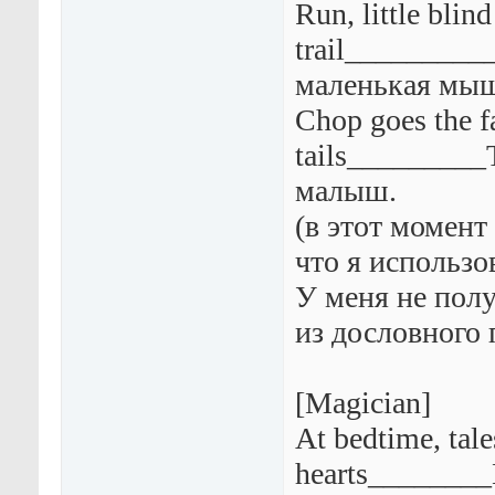
Run, little bli
trail_________
маленькая мы
Chop goes the f
tails_________
малыш.
(в этот момент
что я использо
У меня не полу
из дословного 
[Magician]
At bedtime, tale
hearts_______