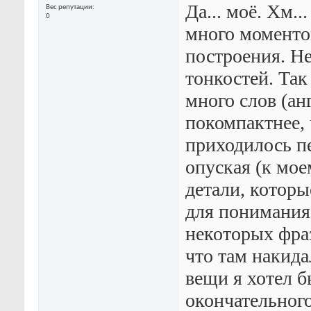
Да... моё. Хм.
Вес репутации
0
много моменто
построения. Не
тонкостей. Так
много слов (ан
покомпактнее, 
приходилось пе
опуская (к мо
детали, которы
для понимания
некоторых фра
что там накида
вещи я хотел б
окончательного