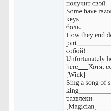
получит свой
Some have razo
keys_________
боль.
How they end d
part_________
собой!
Unfortunately h
here___Хотя, ес
[Wick]
Sing a song of s
king_________
развлеки.
[Magician]