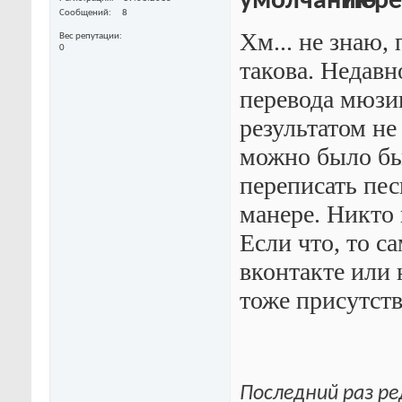
Перев
Сообщений
8
Хм... не знаю,
Вес репутации
0
такова. Недавн
перевода мюзи
результатом не
можно было бы
переписать песн
манере. Никто 
Если что, то с
вконтакте или 
тоже присутств
Последний раз ре