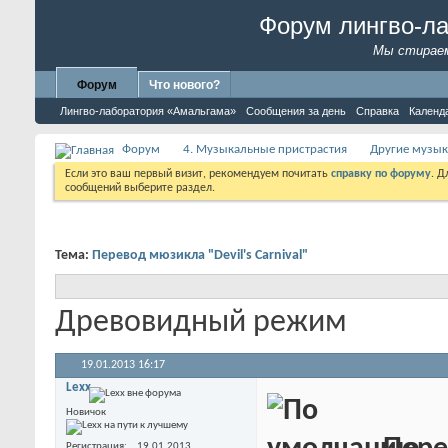
Форум лингво-л
Мы стираем
Форум
Что нового?
Лингво-лаборатория «Амальгама»
Сообщения за день
Справка
Календ
Форум
4. Музыкальные пристрастия
Другие музык
Если это ваш первый визит, рекомендуем почитать
справку по форуму
. 
сообщений выберите раздел.
Тема:
Перевод мюзикла "Devil's Carnival"
Древовидный режим
19.01.2013
16:17
Lexx
Новичок
Регистрация
19.01.2013