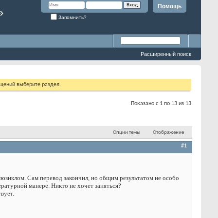
Помощь
»
Запомнить?
Расширенный поиск
бщений выберите раздел.
Показано с 1 по 13 из 13
Опции темы
Отображение
#1
 мюзиклом. Сам перевод закончил, но общим результатом не особо
ературной манере. Никто не хочет заняться?
вует.