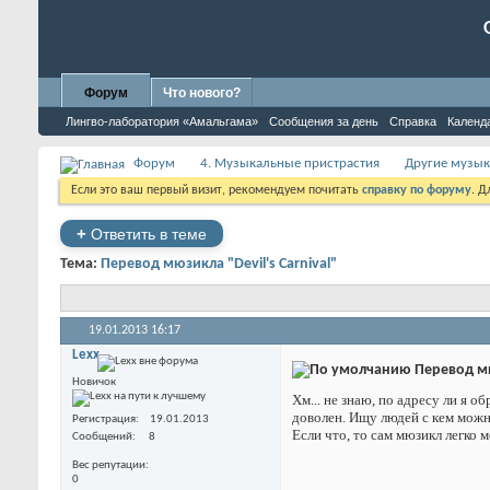
Форум
Что нового?
Лингво-лаборатория «Амальгама»
Сообщения за день
Справка
Календ
Форум
4. Музыкальные пристрастия
Другие музык
Если это ваш первый визит, рекомендуем почитать
справку по форуму
. 
+
Ответить в теме
Тема:
Перевод мюзикла "Devil's Carnival"
19.01.2013
16:17
Lexx
Перевод мюз
Новичок
Хм... не знаю, по адресу ли я 
доволен. Ищу людей с кем можно
Регистрация
19.01.2013
Если что, то сам мюзикл легко 
Сообщений
8
Вес репутации
0