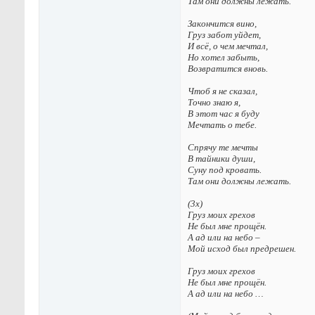
Там они должны лежать.
Закончится вино,
Груз забот уйдет,
И всё, о чем мечтал,
Но хотел забыть,
Возвратится вновь.
Чтоб я не сказал,
Точно знаю я,
В этот час я буду
Мечтать о тебе.
Спрячу те мечты
В тайники души,
Суну под кровать.
Там они должны лежать.
(3х)
Груз моих грехов
Не был мне прощён.
А ад или на небо –
Мой исход был предрешен.
Груз моих грехов
Не был мне прощён.
А ад или на небо …