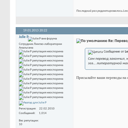
Последний раз редактировалось Lexx
19.01.2013
20:22
Julie P
Re: Перевод
Сотрудник Лингво-лаборатории
Амальгама
Сообщение от
L
Сам перевод закончил, 
эээ... литературной ма
Присылайте ваши переводы на с
Регистрация
22.02.2010
Сообщений
1,014
Вес репутации
10