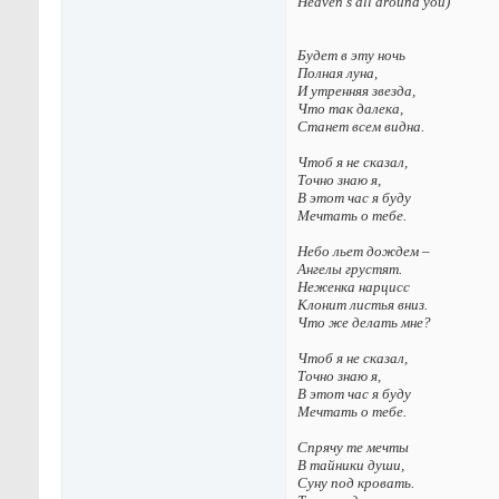
Heaven's all around you)
Будет в эту ночь
Полная луна,
И утренняя звезда,
Что так далека,
Станет всем видна.
Чтоб я не сказал,
Точно знаю я,
В этот час я буду
Мечтать о тебе.
Небо льет дождем –
Ангелы грустят.
Неженка нарцисс
Клонит листья вниз.
Что же делать мне?
Чтоб я не сказал,
Точно знаю я,
В этот час я буду
Мечтать о тебе.
Спрячу те мечты
В тайники души,
Суну под кровать.