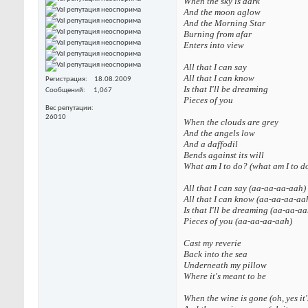
When the sky is dark
And the moon aglow
And the Morning Star
Burning from afar
Enters into view
All that I can say
All that I can know
Регистрация
18.08.2009
Is that I'll be dreaming
Сообщений
1,067
Pieces of you
Вес репутации
26010
When the clouds are grey
And the angels low
And a daffodil
Bends against its will
What am I to do? (what am I to d
All that I can say (aa-aa-aa-aah)
All that I can know (aa-aa-aa-aa
Is that I'll be dreaming (aa-aa-aa
Pieces of you (aa-aa-aa-aah)
Cast my reverie
Back into the sea
Underneath my pillow
Where it's meant to be
When the wine is gone (oh, yes it