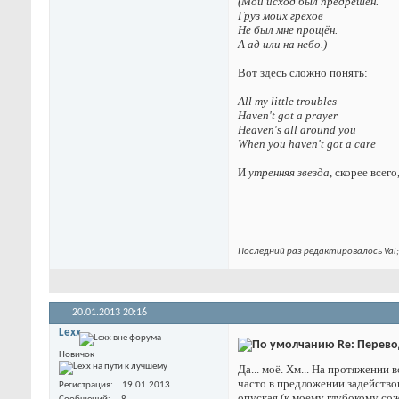
(Мой исход был предрешен.
Груз моих грехов
Не был мне прощён.
А ад или на небо.)
Вот здесь сложно понять:
All my little troubles
Haven't got a prayer
Heaven's all around you
When you haven't got a care
И
утренняя звезда
, скорее всег
Последний раз редактировалось Val;
20.01.2013
20:16
Lexx
Re: Перевод
Новичок
Да... моё. Хм... На протяжении
часто в предложении задействов
Регистрация
19.01.2013
опуская (к моему глубокому со