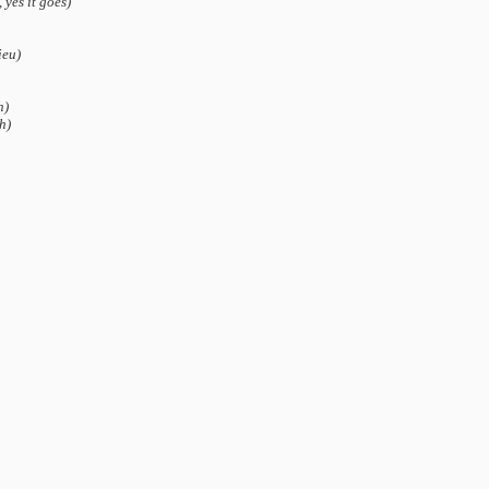
 yes it goes)
ieu)
h)
h)