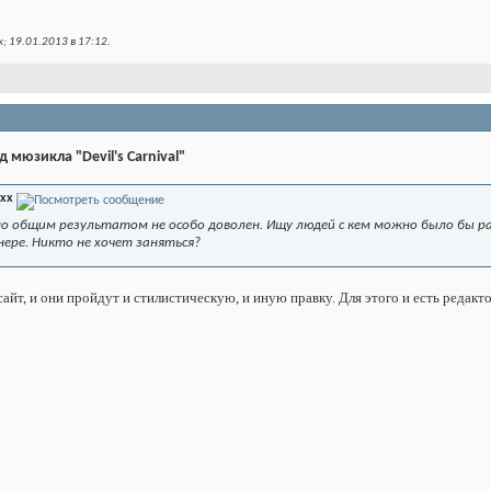
; 19.01.2013 в
17:12
.
 мюзикла "Devil's Carnival"
exx
но общим результатом не особо доволен. Ищу людей с кем можно было бы р
нере. Никто не хочет заняться?
айт, и они пройдут и стилистическую, и иную правку. Для этого и есть редакт