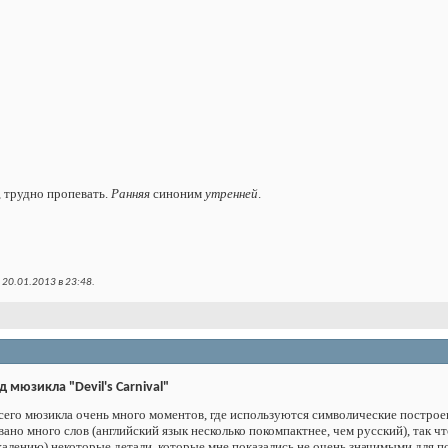
о, трудно пропевать.
Ранняя
синоним
утренней
.
 20.01.2013 в
23:48
.
 мюзикла "Devil's Carnival"
 всего мюзикла очень много моментов, где используются символические построен
ано много слов (английский язык несколько покомпактнее, чем русский), так ч
жалению) некоторые детали, которые мне показались не очень значимыми для