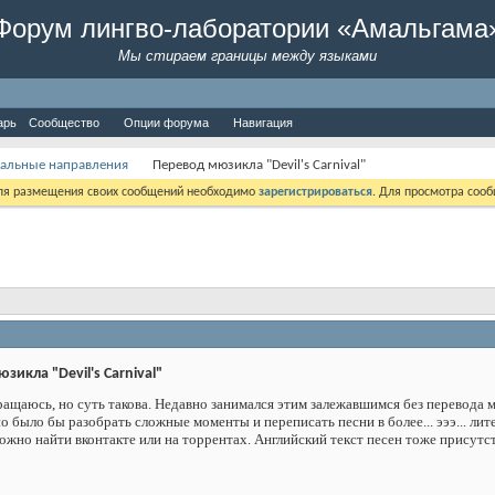
Форум лингво-лаборатории «Амальгама
Мы стираем границы между языками
арь
Сообщество
Опции форума
Навигация
альные направления
Перевод мюзикла "Devil's Carnival"
Для размещения своих сообщений необходимо
зарегистрироваться
. Для просмотра соо
икла "Devil's Carnival"
обращаюсь, но суть такова. Недавно занимался этим залежавшимся без перевода
 было бы разобрать сложные моменты и переписать песни в более... эээ... лит
можно найти вконтакте или на торрентах. Английский текст песен тоже присутст