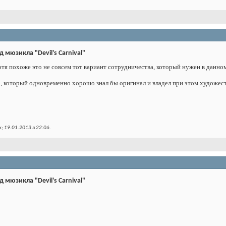
 мюзикла "Devil's Carnival"
тя похоже это не совсем тот вариант сотрудничества, который нужен в данном 
ка, который одновременно хорошо знал бы оригинал и владел при этом художес
; 19.01.2013 в
22:06
.
 мюзикла "Devil's Carnival"