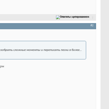
Ответить с цитированием
#2
азобрать сложные моменты и переписать песни в более...
оры