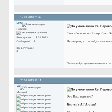
19.01.2013
21:49
Lexx
Re: Перевод
Новичок
Спасибо за ответ. Попробую. Хо
Регистрация
19.01.2013
Не уверен, что я найду челове
Сообщений
8
Вес репутации
0
Последний раз редактировалось Lexx
20.01.2013
19:11
Val
Re: Перевод
Местный
Это Ваш перевод?
Heaven's All Around