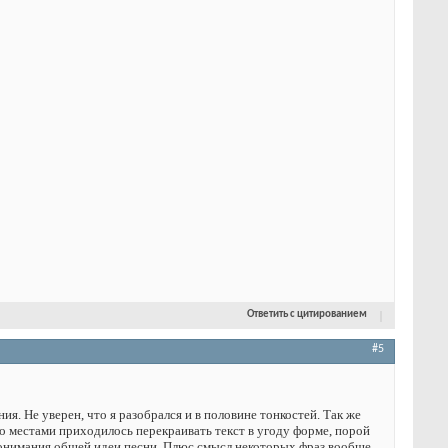
Ответить с цитированием
#5
ия. Не уверен, что я разобрался и в половине тонкостей. Так же
то местами приходилось перекраивать текст в угоду форме, порой
 понимания общей идеи песни. Плюс смысл некоторых фраз вообще