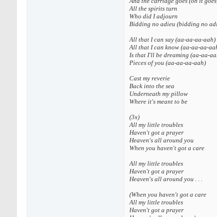
And the carriage goes (oh it goes,
All the spirits turn
Who did I adjourn
Bidding no adieu (bidding no ad
All that I can say (aa-aa-aa-aah)
All that I can know (aa-aa-aa-aa
Is that I'll be dreaming (aa-aa-aa
Pieces of you (aa-aa-aa-aah)
Cast my reverie
Back into the sea
Underneath my pillow
Where it's meant to be
(3х)
All my little troubles
Haven't got a prayer
Heaven's all around you
When you haven't got a care
All my little troubles
Haven't got a prayer
Heaven's all around you . . .
(When you haven't got a care
All my little troubles
Haven't got a prayer