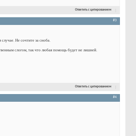
Ответить с цитированием
#3
случае. Не сочтите за сноба.
твенным слогом, так что любая помощь будет не лишней.
Ответить с цитированием
#4