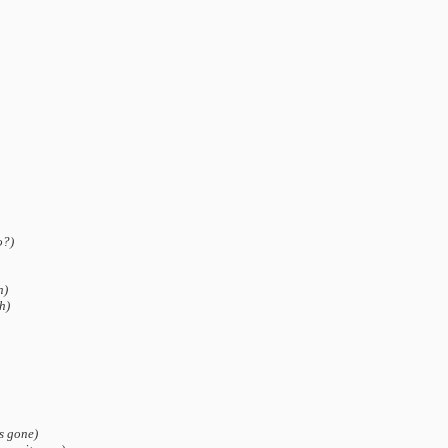
o?)
h)
h)
's gone)