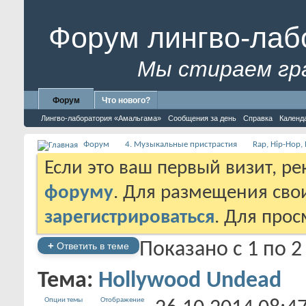
Форум лингво-лаб
Мы стираем гр
Форум
Что нового?
Лингво-лаборатория «Амальгама»
Сообщения за день
Справка
Календ
Форум
4. Музыкальные пристрастия
Rap, Hip-Hop, 
Если это ваш первый визит, р
форуму
. Для размещения св
зарегистрироваться
. Для про
Показано с 1 по 2
+
Ответить в теме
Тема:
Hollywood Undead
Опции темы
Отображение