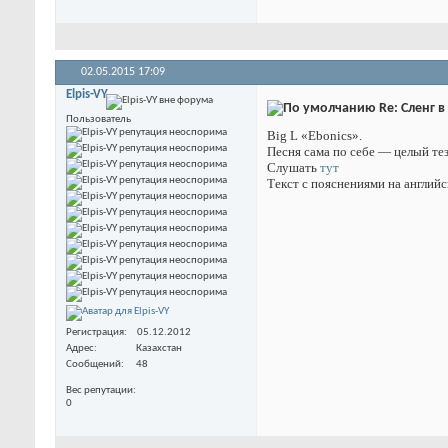
02.05.2015
17:09
Elpis-VY
Re: Сленг в
Пользователь
Big L «Ebonics».
Песня сама по себе — целый тез
Слушать
тут
Текст с пояснениями на англий
Регистрация
05.12.2012
Адрес
Казахстан
Сообщений
48
Вес репутации
0