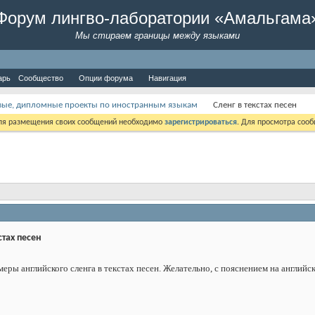
Форум лингво-лаборатории «Амальгама
Мы стираем границы между языками
арь
Сообщество
Опции форума
Навигация
вые, дипломные проекты по иностранным языкам
Сленг в текстах песен
Для размещения своих сообщений необходимо
зарегистрироваться
. Для просмотра соо
стах песен
ры английского сленга в текстах песен. Желательно, с пояснением на английск