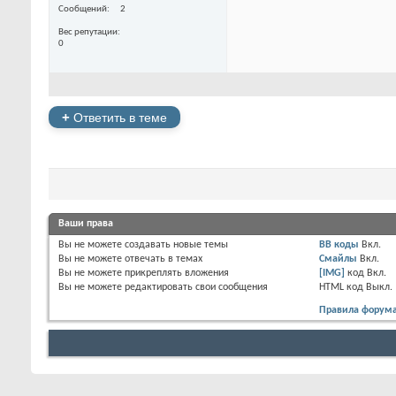
Сообщений
2
Вес репутации
0
+
Ответить в теме
Ваши права
Вы
не можете
создавать новые темы
BB коды
Вкл.
Вы
не можете
отвечать в темах
Смайлы
Вкл.
Вы
не можете
прикреплять вложения
[IMG]
код
Вкл.
Вы
не можете
редактировать свои сообщения
HTML код
Выкл.
Правила форум