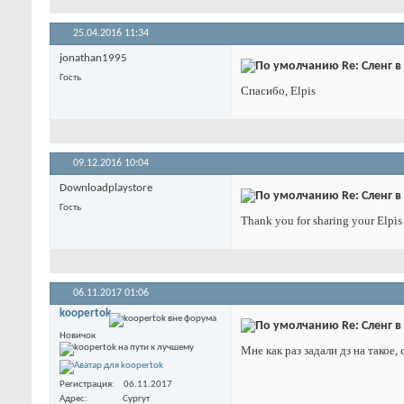
25.04.2016
11:34
jonathan1995
Re: Сленг в
Гость
Спасибо, Elpis
09.12.2016
10:04
Downloadplaystore
Re: Сленг в
Гость
Thank you for sharing your Elpis
06.11.2017
01:06
koopertok
Re: Сленг в
Новичок
Мне как раз задали дз на такое
Регистрация
06.11.2017
Адрес
Сургут