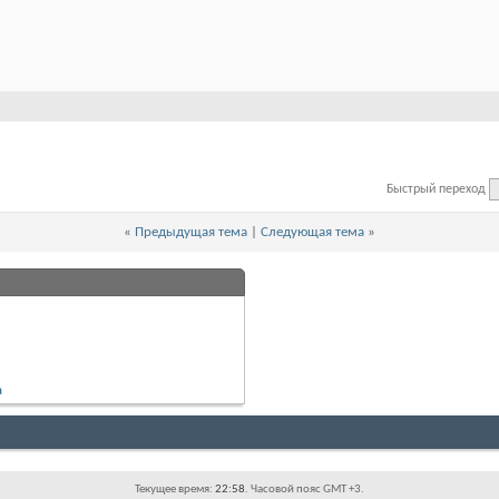
Быстрый переход
«
Предыдущая тема
|
Следующая тема
»
а
Текущее время:
22:58
. Часовой пояс GMT +3.