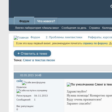
Форум
Что нового?
Лингво-лаборатория «Амальгама»
Сообщения за день
Справка
Календ
Форум
2. Проблемы лингвистики
Рефераты, курсо
Если это ваш первый визит, рекомендуем почитать
справку по форуму
. 
+
Ответить в теме
Тема:
Сленг в текстах песен
02.05.2015
14:48
сэйк
Сленг в тек
Новичок
Здравствуйте!
Нужна помощь! Конкретно приме
Регистрация
06.11.2013
Буду очень признателен!
Сообщений
1
Заранее спасибо!
Вес репутации
0