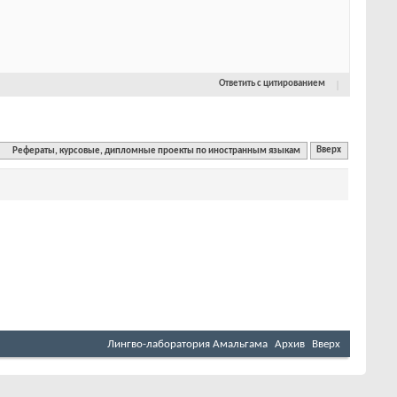
Ответить с цитированием
Рефераты, курсовые, дипломные проекты по иностранным языкам
Вверх
Лингво-лаборатория Амальгама
Архив
Вверх