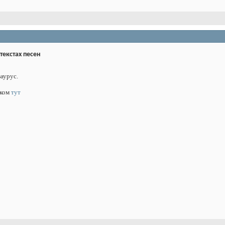
 текстах песен
аурус.
ском
тут