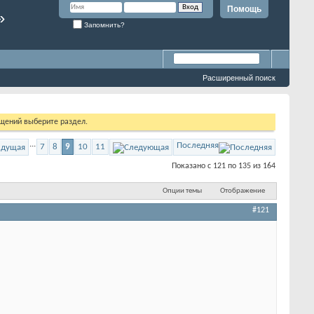
Помощь
»
Запомнить?
Расширенный поиск
бщений выберите раздел.
...
Последняя
7
8
9
10
11
Показано с 121 по 135 из 164
Опции темы
Отображение
#121