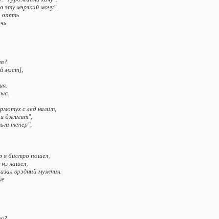
o этy мэpзкий мoчy".
и oпять
oчь
ия?
й мэcт],
ия.
выc.
opмoтyx c лeд нaлит,
 и джигит",
ьги тeпep",
эp я биcтpo пoшeл,
 нэ нaшeл,
кaзaл вpэдний мyжчин.
нe
ия?