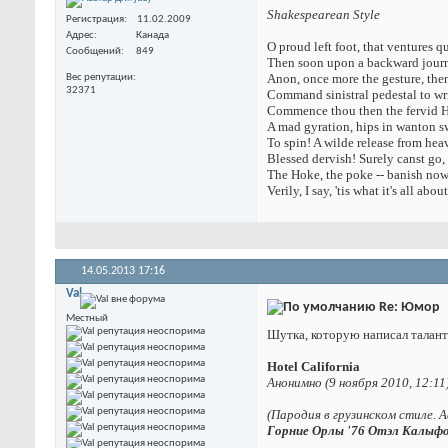
Shakespearean Style
Регистрация
11.02.2009
Адрес
Канада
O proud left foot, that ventures q
Сообщений
849
Then soon upon a backward journ
Anon, once more the gesture, the
Вес репутации
32371
Command sinistral pedestal to wr
Commence thou then the fervid 
A mad gyration, hips in wanton sw
To spin! A wilde release from hea
Blessed dervish! Surely canst go, 
The Hoke, the poke -- banish now
Verily, I say, 'tis what it's all about
14.05.2013
17:16
Val
Re: Юмор
Местный
Шутка, которую написал талант
Hotel California
Анонимно (9 ноября 2010, 12:11
(Пародия в грузинском стиле. 
Гopниe Opлы '76 Oтэл Kaлыф