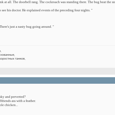
ink at all. The doorbell rang. The cockroach was standing there. The bug beat the sno
 see his doctor. He explained events of the preceding four nights. "
There's just a nasty bug going around. "
,
изованные,
коростных танков,
nky and perverted?
friends ass with a feather.
le chicken...