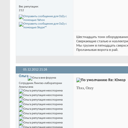
Вес репутации
212
Шестнадцать тонн оборудования
Сверкающие сталью и наэлектр
Мы грузим в пятнадцать сверхс
Проламывая ворота в рай.
05.12.2012
21:26
Ольга
Re: Юмор
Сотрудник Лингво-лаборатории
Амальгама
Thxs, Ozzy