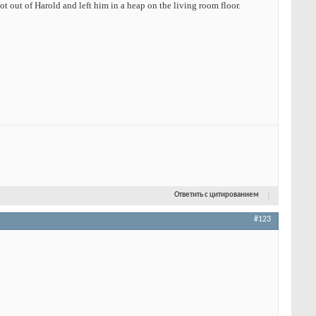
t out of Harold and left him in a heap on the living room floor.
Ответить с цитированием
#123