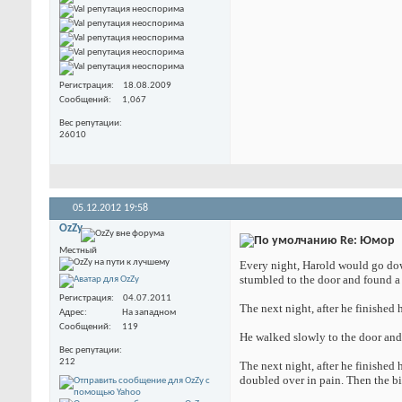
Регистрация
18.08.2009
Сообщений
1,067
Вес репутации
26010
05.12.2012
19:58
OzZy
Re: Юмор
Местный
Every night, Harold would go down 
stumbled to the door and found a 
Регистрация
04.07.2011
The next night, after he finished h
Адрес
На западном
Сообщений
119
He walked slowly to the door and
Вес репутации
212
The next night, after he finished 
doubled over in pain. Then the bi