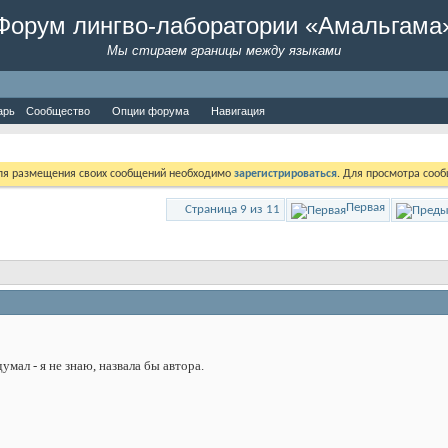
Форум лингво-лаборатории «Амальгама
Мы стираем границы между языками
арь
Сообщество
Опции форума
Навигация
Для размещения своих сообщений необходимо
зарегистрироваться
. Для просмотра соо
Первая
Страница 9 из 11
думал - я не знаю, назвала бы автора.