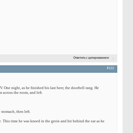
Ответить с цитированием
#122
 One night, as he finished his last beer, the doorbell rang. He
 across the room, and left.
stomach, then left.
e. This time he was kneed in the groin and hit behind the ear as he