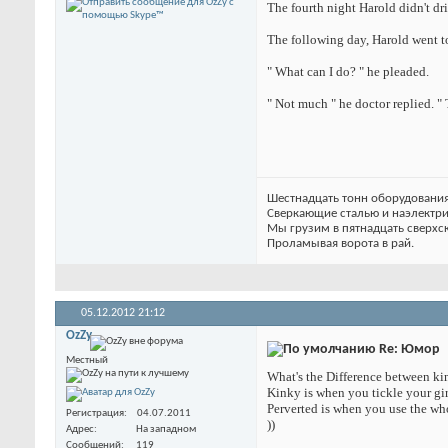
The fourth night Harold didn't dr
The following day, Harold went to
" What can I do? " he pleaded.
" Not much " he doctor replied. " 
Шестнадцать тонн оборудования
Сверкающие сталью и наэлектр
Мы грузим в пятнадцать сверхс
Проламывая ворота в рай.
05.12.2012
21:12
OzZy
Re: Юмор
Местный
What's the Difference between ki
Kinky is when you tickle your girl
Perverted is when you use the who
Регистрация
04.07.2011
))
Адрес
На западном
Сообщений
119