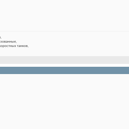
,
изованные,
коростных танков,