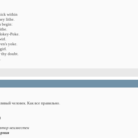
uick within
ey lithe.
n begin:
ithe.
Hokey-Poke.
irl.
ven's yoke.
girl.
 thy doubt.
.
ливый человек. Как все правильно.
)
Автор неизвестен
opния