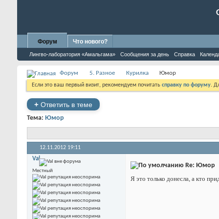
Форум
Что нового?
Лингво-лаборатория «Амальгама»
Сообщения за день
Справка
Календ
Форум
5. Разное
Курилка
Юмор
Если это ваш первый визит, рекомендуем почитать
справку по форуму
. 
+
Ответить в теме
Тема:
Юмор
12.11.2012
19:11
Val
Re: Юмор
Местный
Я это только донесла, а кто при