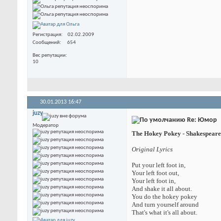
Регистрация
02.02.2009
Сообщений
654
Вес репутации
10
30.01.2013
16:47
juzy
Re: Юмор
Модератор
The Hokey Pokey - Shakespeare
Original Lyrics
Put your left foot in,
Your left foot out,
Your left foot in,
And shake it all about.
You do the hokey pokey
And turn yourself around
That's what it's all about.