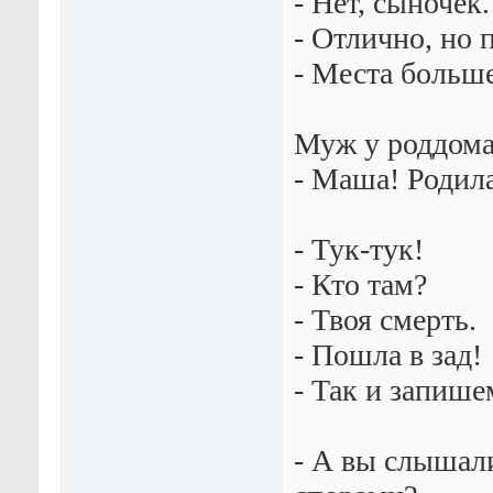
- Нет, сыночек.
- Отлично, но 
- Места больше
Муж у роддома
- Маша! Родила
- Тук-тук!
- Кто там?
- Твоя смерть.
- Пошла в зад!
- Так и запише
- А вы слышал