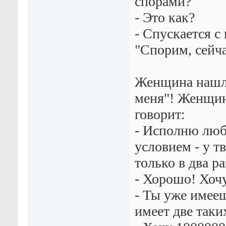
спорами?
- Это как?
- Спускается с
"Спорим, сейч
Женщина нашла
меня"! Женщин
говорит:
- Исполню люб
условием - у т
только в два р
- Хорошо! Хочу
- Ты уже имееш
имеет две таки