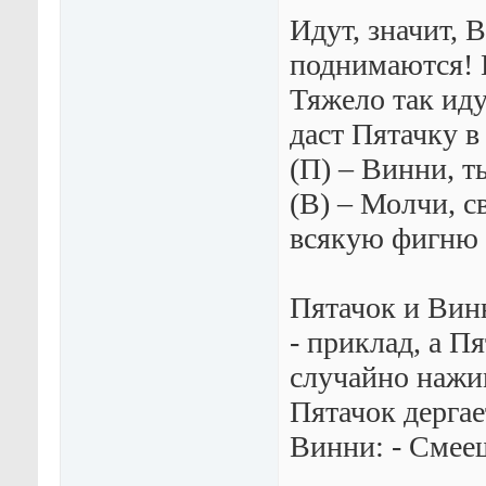
Идут, значит, 
поднимаются! В
Тяжело так иду
даст Пятачку в
(П) – Винни, ты
(В) – Молчи, с
всякую фигню 
Пятачок и Вин
- приклад, а П
случайно нажим
Пятачок дергае
Винни: - Смееш