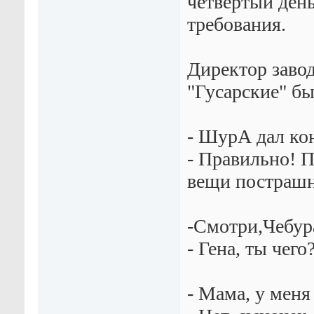
четвертый ден
требования.
Директор завод
"Гусарские" бы
- ШурА дал ко
- Правильно! П
вещи пострашн
-Смотри,Чебур
- Гена, ты чег
- Мама, у мен