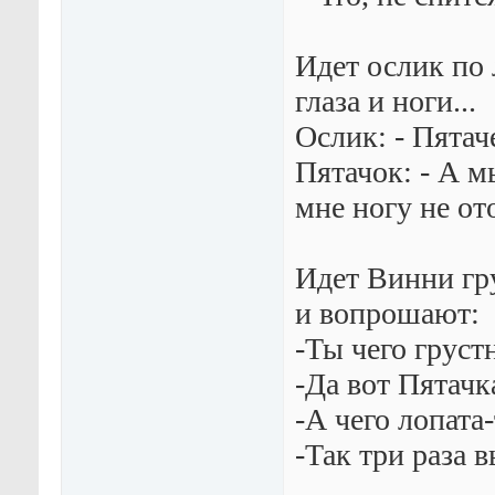
Идет ослик по 
глаза и ноги...
Ослик: - Пятач
Пятачок: - А м
мне ногу не ото
Идет Винни гpy
и вопpошают:
-Ты чего гpyст
-Да вот Пятачк
-А чего лопата-
-Так тpи pаза в