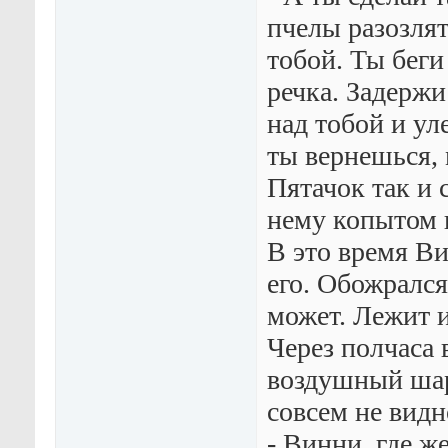
пчелы разозлят
тобой. Ты беги
речка. Задерж
над тобой и уле
ты вернешься, 
Пятачок так и 
нему копытом и
В это время Ви
его. Обожрался
может. Лежит и
Через полчаса 
воздушный шари
совсем не видн
- Винни, где ж