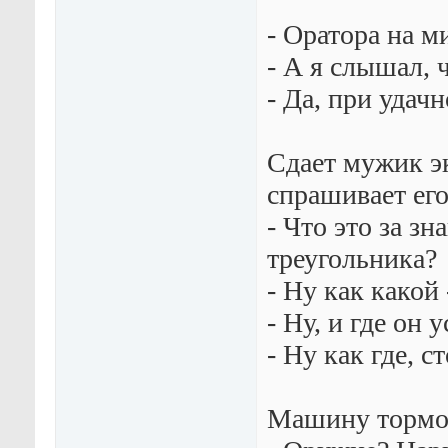
- Оратора на 
- А я слышал, 
- Да, при удач
Сдает мужик э
спрашивает его
- Что это за зн
треугольника?
- Ну как какой 
- Ну, и где он 
- Ну как где, с
Машину тормоз