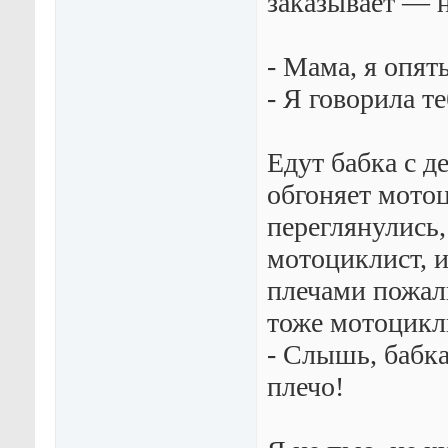
заказывает — 
- Мама, я опят
- Я говорила т
Едут бабка с д
обгоняет мотоц
переглянулись,
мотоциклист, и
плечами пожали
тоже мотоцикли
- Слышь, бабка
плечо!