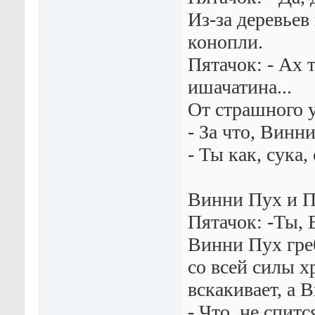
Из-за деревьев
конопли.
Пятачок: - Ах 
ишачатина...
От страшного у
- За что, Винн
- Ты как, сука
Винни Пух и П
Пятачок: -Ты, 
Винни Пух гpеб
со всей силы х
вскакивает, а 
- Что, не спитс