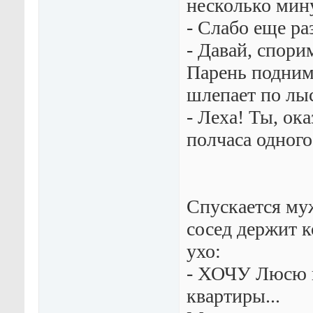
несколько мин
- Слабо еще р
- Давай, спори
Парень поднима
шлепает по лы
- Леха! Ты, ока
полчаса одног
Спускается му
сосед держит к
ухо:
- ХОЧУ Люсю и
квартиры...