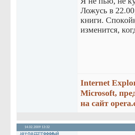
Я не пью, не к
Ложусь в 22.00
книги. Спокойн
изменится, ког
Internet Explo
Microsoft, пр
на сайт opera.
14.02.2009
13:32
J@Y-П@ZZZ!T!ФФФ#ЫЙ