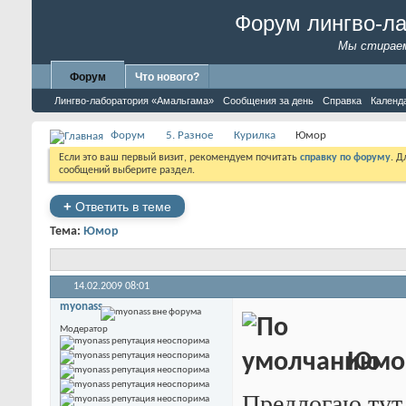
Форум лингво-л
Мы стираем
Форум
Что нового?
Лингво-лаборатория «Амальгама»
Сообщения за день
Справка
Календ
Форум
5. Разное
Курилка
Юмор
Если это ваш первый визит, рекомендуем почитать
справку по форуму
. 
сообщений выберите раздел.
+
Ответить в теме
Тема:
Юмор
14.02.2009
08:01
myonass
Модератор
Юмо
Предлогаю тут