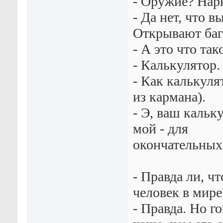
- Оружие? Нар
- Да нет, что в
Открывают баг
- А это что так
- Калькулятор.
- Как калькуля
из кармана).
- Э, ваш кальк
мой - для
окончательных
- Пpавда ли, ч
человек в миpе
- Пpавда. Hо г