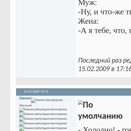
Муж:
-Ну, и что-же 
Жена:
-А я тебе, что,
Последний раз р
15.02.2009 в
17:1
14.02.2009
19:15
Dаниил
Местный
- Холодно! - г