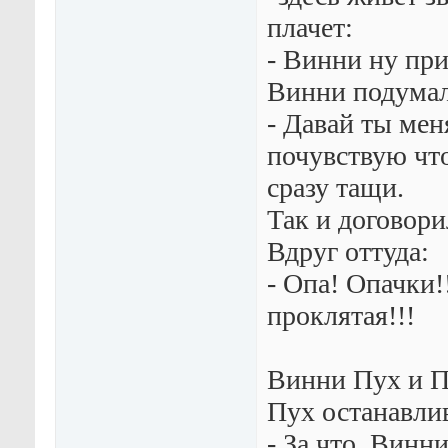
плачет:
- Винни ну пр
Винни подумал
- Давай ты мен
почувствую что
сразу тащи.
Так и договори
Вдруг оттуда:
- Опа! Опачки!
проклятая!!!
Винни Пух и П
Пух останавлив
- За что, Винни