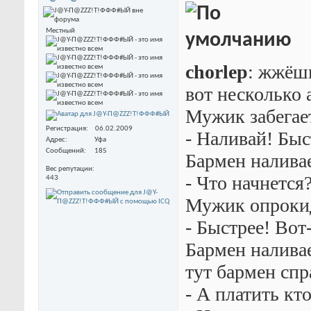
Местный
chorlep
: жжёшь
вот несколько 
Мужик забегает
Регистрация
06.02.2009
- Наливай! Быс
Адрес
Уфа
Сообщений
185
Бармен налива
Вес репутации
- Что начнется
443
Мужик опрокид
- Быстрее! Вот
Бармен налива
тут бармен спр
- А платить кто