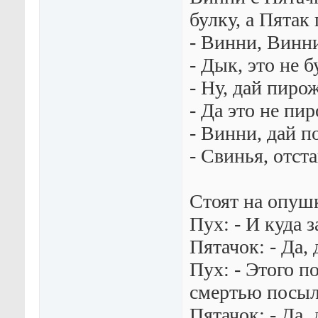
булку, а Пятак
- Винни, Винни
- Дык, это не б
- Hу, дай пиро
- Да это не пи
- Винни, дай п
- Свинья, отста
Стоят на опуш
Пух: - И куда 
Пятачок: - Да, 
Пух: - Этого п
смертью посыл
Пятачок: - Да,