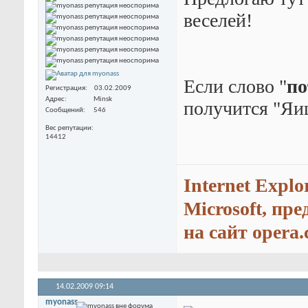
веселей!
Если слово "
по
Регистрация
03.02.2009
Адрес
Minsk
получится "Яи
Сообщений
546
Вес репутации
14412
Internet Explo
Microsoft, пр
на сайт opera.
14.02.2009
09:14
myonass