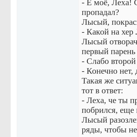
- Ё моё, Леха! 
пропадал?
Лысый, покрасн
- Какой на хер
Лысый отворач
первый парень 
- Слабо второй
- Конечно нет,
Такая же ситуа
тот в ответ:
- Леха, че ты 
побрился, еще 
Лысый разозле
ряды, чтобы н