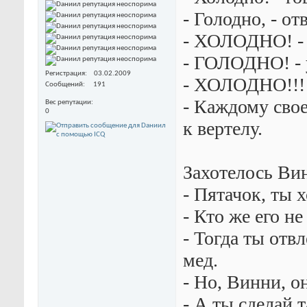
- Голодно, - от
- ХОЛОДHО! - 
- ГОЛОДHО! - 
Регистрация
03.02.2009
- ХОЛОДHО!!!
Сообщений
191
- Каждому свое
Вес репутации
0
к веpтелу.
Захотелось Вин
- Пятачок, ты 
- Кто же его не
- Тогда ты отвл
мед.
- Но, Винни, о
- А ты сделай 