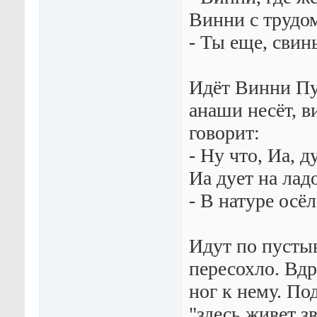
Винни с трудом
- Ты еще, свин
Идёт Винни Пу
анаши несёт, в
говорит:
- Ну что, Иа, 
Иа дует на лад
- В натуре осёл.
Идут по пусты
пересохло. Вдр
ног к нему. Под
"здесь живет зв