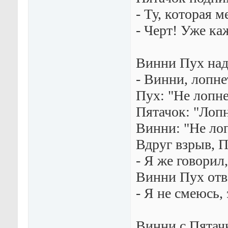
- Ту, которая 
- Черт! Уже каж
Винни Пух над
- Винни, лопне
Пух: "Hе лопне
Пятачок: "Лопн
Винни: "Hе лоп
Вдруг взрыв, П
- Я же говорил
Винни Пух отв
- Я не смеюсь, 
Винни с Пятач