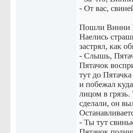
- От вас, свин
Пошли Винни П
Наелись страш
застрял, как о
- Слышь, Пятач
Пятачок воспр
тут до Пятачка
и побежал куда
лицом в грязь.
сделали, он вы
Останавливает
- Ты тут свинь
Пятачок подним