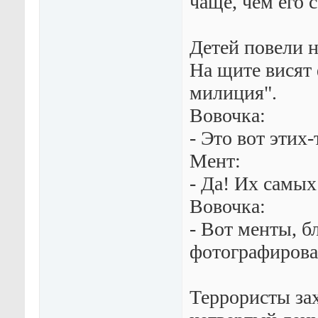
чаще, чем его с
Детей повели 
На щите висят
милиция".
Вовочка:
- Это вот этих
Мент:
- Да! Их самых
Вовочка:
- Вот менты, б
фотографировал
Террористы за