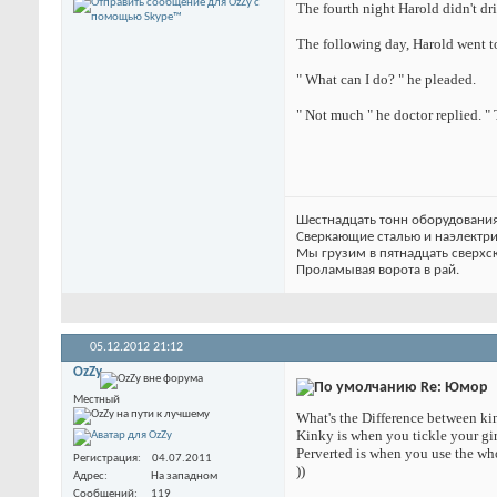
The fourth night Harold didn't dr
The following day, Harold went to
" What can I do? " he pleaded.
" Not much " he doctor replied. " 
Шестнадцать тонн оборудования
Сверкающие сталью и наэлектр
Мы грузим в пятнадцать сверхс
Проламывая ворота в рай.
05.12.2012
21:12
OzZy
Re: Юмор
Местный
What's the Difference between ki
Kinky is when you tickle your girl
Perverted is when you use the who
Регистрация
04.07.2011
))
Адрес
На западном
Сообщений
119