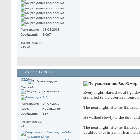
Регистрация
18.08.2009
Сообщений
1,067
Вес репутации
26010
05.12.2012
19:58
OzZy
Re: Юмор
Местный
Every night, Harold would go down 
stumbled to the door and found a 
Регистрация
04.07.2011
The next night, after he finished h
Адрес
На западном
Сообщений
119
He walked slowly to the door and
Вес репутации
212
The next night, after he finished 
doubled over in pain. Then the bi