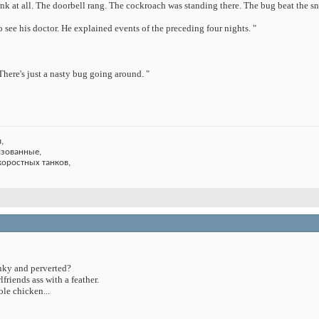
ink at all. The doorbell rang. The cockroach was standing there. The bug beat the sno
 see his doctor. He explained events of the preceding four nights. "
There's just a nasty bug going around. "
,
изованные,
коростных танков,
nky and perverted?
friends ass with a feather.
le chicken...