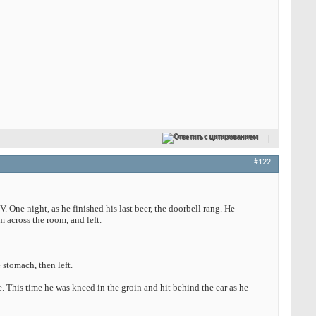
Ответить с цитированием
#122
 One night, as he finished his last beer, the doorbell rang. He
 across the room, and left.
stomach, then left.
e. This time he was kneed in the groin and hit behind the ear as he