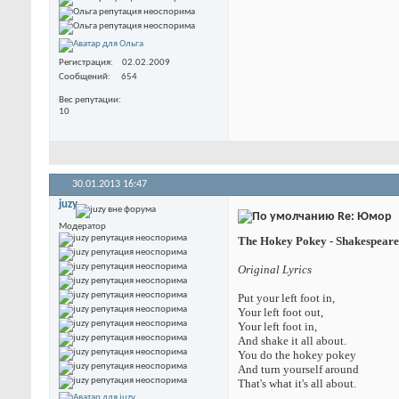
Регистрация
02.02.2009
Сообщений
654
Вес репутации
10
30.01.2013
16:47
juzy
Re: Юмор
Модератор
The Hokey Pokey - Shakespeare
Original Lyrics
Put your left foot in,
Your left foot out,
Your left foot in,
And shake it all about.
You do the hokey pokey
And turn yourself around
That's what it's all about.