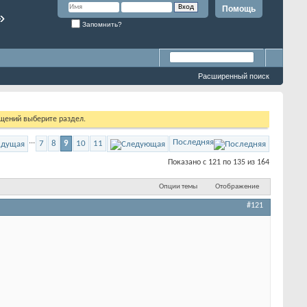
Помощь
»
Запомнить?
Расширенный поиск
бщений выберите раздел.
...
Последняя
7
8
9
10
11
Показано с 121 по 135 из 164
Опции темы
Отображение
#121