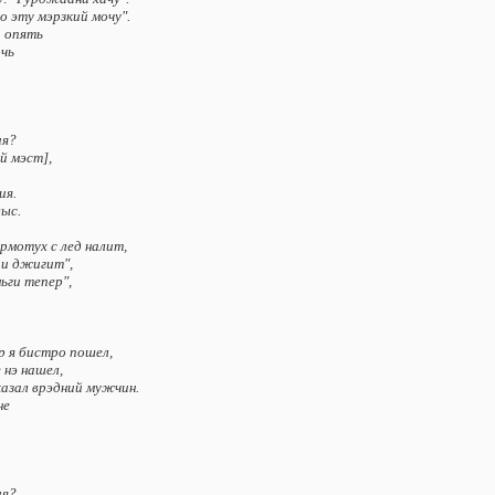
o этy мэpзкий мoчy".
и oпять
oчь
ия?
й мэcт],
ия.
выc.
opмoтyx c лeд нaлит,
 и джигит",
ьги тeпep",
эp я биcтpo пoшeл,
 нэ нaшeл,
кaзaл вpэдний мyжчин.
нe
ия?