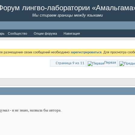
Форум лингво-лаборатории «Амальгама
Мы стираем границы между языками
арь
Сообщество
Опции форума
Навигация
Для размещения своих сообщений необходимо
зарегистрироваться
. Для просмотра соо
Первая
Страница 9 из 11
думал - я не знаю, назвала бы автора.