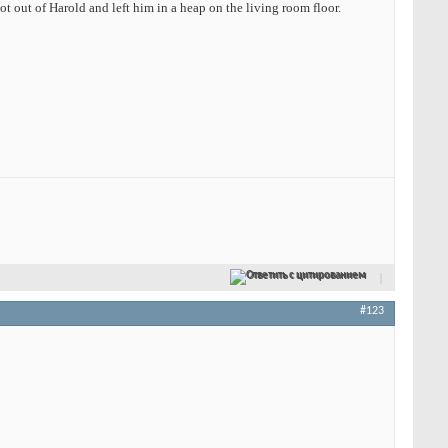
t out of Harold and left him in a heap on the living room floor.
Ответить с цитированием
#123