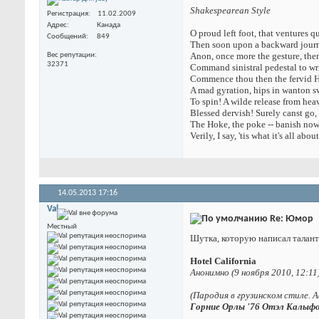
Shakespearean Style
Регистрация
11.02.2009
Адрес
Канада
O proud left foot, that ventures q
Сообщений
849
Then soon upon a backward journ
Anon, once more the gesture, the
Вес репутации
32371
Command sinistral pedestal to wr
Commence thou then the fervid 
A mad gyration, hips in wanton sw
To spin! A wilde release from hea
Blessed dervish! Surely canst go, 
The Hoke, the poke -- banish now
Verily, I say, 'tis what it's all about
14.05.2013
17:16
Val
Re: Юмор
Местный
Шутка, которую написал талант
Hotel California
Анонимно (9 ноября 2010, 12:11
(Пародия в грузинском стиле. 
Гopниe Opлы '76 Oтэл Kaлыф