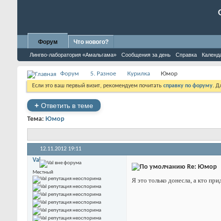
Форум
Что нового?
Лингво-лаборатория «Амальгама»
Сообщения за день
Справка
Календ
Форум
5. Разное
Курилка
Юмор
Если это ваш первый визит, рекомендуем почитать
справку по форуму
. 
+
Ответить в теме
Тема:
Юмор
12.11.2012
19:11
Val
Re: Юмор
Местный
Я это только донесла, а кто при