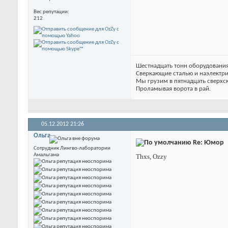
Вес репутации
212
Шестнадцать тонн оборудования
Сверкающие сталью и наэлектр
Мы грузим в пятнадцать сверхс
Проламывая ворота в рай.
05.12.2012
21:26
Ольга
Re: Юмор
Сотрудник Лингво-лаборатории
Амальгама
Thxs, Ozzy