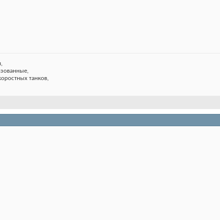
,
изованные,
коростных танков,