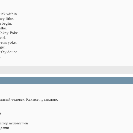
uick within
ey lithe.
n begin:
ithe.
Hokey-Poke.
irl.
ven's yoke.
girl.
 thy doubt.
.
ливый человек. Как все правильно.
)
Автор неизвестен
opния