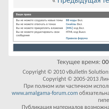
«
Предыдущая т
Ваши права
Вы
не можете
создавать новые темы
BB коды
Вкл.
Вы
не можете
отвечать в темах
Смайлы
Вкл.
Вы
не можете
прикреплять вложения
[IMG]
код
Вкл.
Вы
не можете
редактировать свои
HTML код
Выкл.
сообщения
Правила форума
Текущее время:
00
Copyright © 2010 vBulletin Solutions
Copyright © 2005-2013 Ли
При полном или частичном исполь
www.amalgama-forum.com
обязательна
гипе
Публикация материалов возможна 