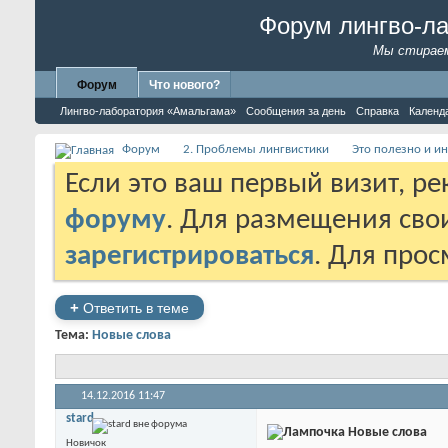
Форум лингво-л
Мы стираем
Форум
Что нового?
Лингво-лаборатория «Амальгама»
Сообщения за день
Справка
Календ
Форум
2. Проблемы лингвистики
Это полезно и ин
Если это ваш первый визит, р
форуму
. Для размещения св
зарегистрироваться
. Для про
+
Ответить в теме
Тема:
Новые слова
14.12.2016
11:47
stard
Новые слова
Новичок